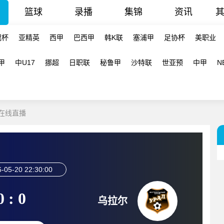
篮球
录播
集锦
资讯
冠杯
亚精英
西甲
巴西甲
韩K联
塞浦甲
足协杯
美职业
甲
中U17
挪超
日职联
秘鲁甲
沙特联
世亚预
中甲
N
 在线直播
-05-20 22:30:00
0 : 0
乌拉尔