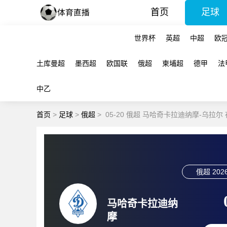
首页
足球
世界杯
英超
中超
欧
土库曼超
墨西超
欧国联
俄超
柬埔超
德甲
法
中乙
首页
>
足球
>
俄超
>
05-20 俄超 马哈奇卡拉迪纳摩-乌拉尔
俄超
2026
马哈奇卡拉迪纳
摩