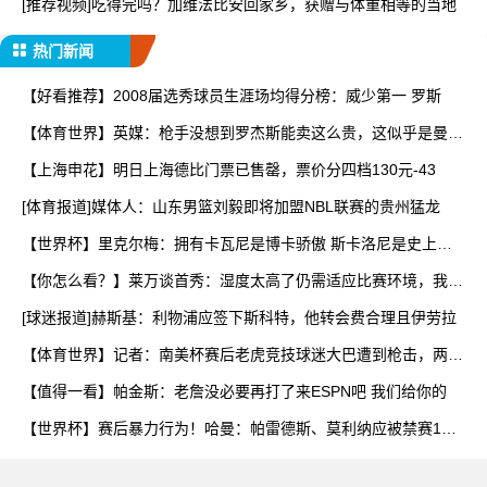
[推荐视频]吃得完吗？加维法比安回家乡，获赠与体重相等的当地
热门新闻
【好看推荐】2008届选秀球员生涯场均得分榜：威少第一 罗斯
【体育世界】英媒：枪手没想到罗杰斯能卖这么贵，这似乎是曼城
签
【上海申花】明日上海德比门票已售罄，票价分四档130元-43
[体育报道]媒体人：山东男篮刘毅即将加盟NBL联赛的贵州猛龙
【世界杯】里克尔梅：拥有卡瓦尼是博卡骄傲 斯卡洛尼是史上最
好
【你怎么看？】莱万谈首秀：湿度太高了仍需适应比赛环境，我还
在
[球迷报道]赫斯基：利物浦应签下斯科特，他转会费合理且伊劳拉
【体育世界】记者：南美杯赛后老虎竞技球迷大巴遭到枪击，两人
被
【值得一看】帕金斯：老詹没必要再打了来ESPN吧 我们给你的
【世界杯】赛后暴力行为！哈曼：帕雷德斯、莫利纳应被禁赛1
年，