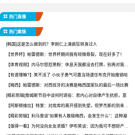
热门直播
热门集锦
[韩国]这是怎么做到的？李刚仁上演疯狂转身过人
【世界杯】帕雷德斯：世界杯期间我有轻微骨裂，现在好多了！
【体育视频】内马尔怒怼黑粉：休息天我都没去打牌，别再对我指
手
【有道理嘛?】笑不活了 小伙子勇气可嘉当场逮住布克开始推销哈
【梅西】帕雷德斯：对西班牙的决赛是梅西国家队的最后一场比赛
[精彩剪辑]詹姆斯节目中谈何时退役：若内心对自律产生抗拒，意
【阿斯顿维拉】特里：对库库的离开感到失望，但罗杰斯的到来又
让
【精彩剪辑】利马曾谈“如果有人敢碰梅西，会发生什么”：这种凝
【值得一看】为何没向女友求婚？伊布笑谈：因为我可不想财产被
分