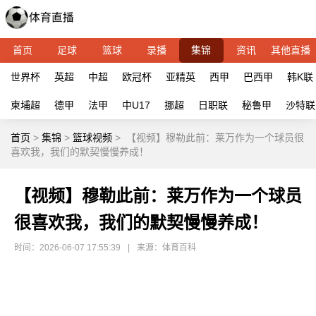
首页
足球
篮球
录播
集锦
资讯
其他直播
世界杯
英超
中超
欧冠杯
亚精英
西甲
巴西甲
韩K联
柬埔超
德甲
法甲
中U17
挪超
日职联
秘鲁甲
沙特联
首页
>
集锦
>
篮球视频
>
【视频】穆勒此前：莱万作为一个球员很
喜欢我，我们的默契慢慢养成！
【视频】穆勒此前：莱万作为一个球员
很喜欢我，我们的默契慢慢养成！
时间：2026-06-07 17:55:39
|
来源：体育百科