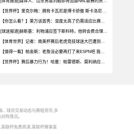
[体育报道]媒体人：山东男篮刘毅即将加盟NBL联赛的贵州
猛龙
【世界杯】里克尔梅：拥有卡瓦尼是博卡骄傲 斯卡洛尼是
史上最好
【你怎么看？】莱万谈首秀：湿度太高了仍需适应比赛环
境，我还在
[球迷报道]赫斯基：利物浦应签下斯科特，他转会费合理且
伊劳拉
【体育世界】记者：南美杯赛后老虎竞技球迷大巴遭到枪
击，两人被
【值得一看】帕金斯：老詹没必要再打了来ESPN吧 我们
给你的
【世界杯】赛后暴力行为！哈曼：帕雷德斯、莫利纳应被
禁赛1年，
锦、球员交易动态与赛程资讯,多
与对阵情况。
播源,英联杯免费高清,英联杯赛事直