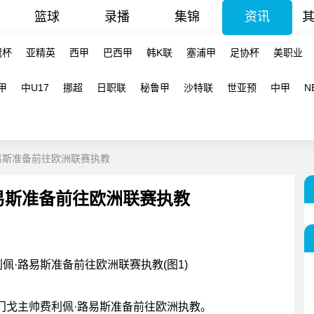
篮球
录播
集锦
资讯
冠杯
亚精英
西甲
巴西甲
韩K联
塞浦甲
足协杯
美职业
甲
中U17
挪超
日职联
秘鲁甲
沙特联
世亚预
中甲
N
易斯准备前往欧洲联赛执教
易斯准备前往欧洲联赛执教
拉门戈主帅费利佩·路易斯准备前往欧洲执教。