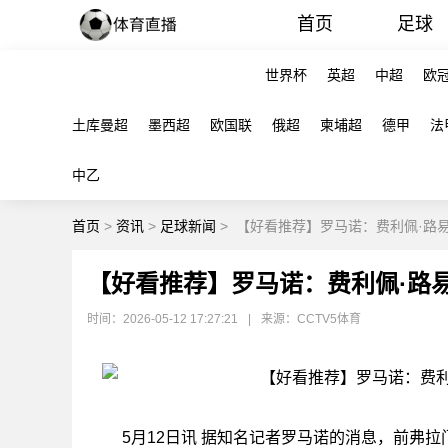
首页
足球
世界杯
英超
中超
欧
土库曼超
墨西超
欧国联
俄超
柬埔超
德甲
法
中乙
首页
>
资讯
>
足球新闻
>
【好看推荐】罗马诺：费利佩·路
【好看推荐】罗马诺：费利佩·路
时间：2026-05-12 17:27:21
|
来源：CCTV5体育
5月12日讯 据知名记者罗马诺的消息，前弗