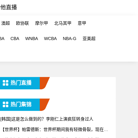
其他直播
澳超
欧协联
摩尔甲
北马其甲
意甲
BA
CBA
WNBA
WCBA
NBA-G
亚美超
热门直播
热门集锦
[韩国]这是怎么做到的？李刚仁上演疯狂转身过人
【世界杯】帕雷德斯：世界杯期间我有轻微骨裂，现在好
多了！