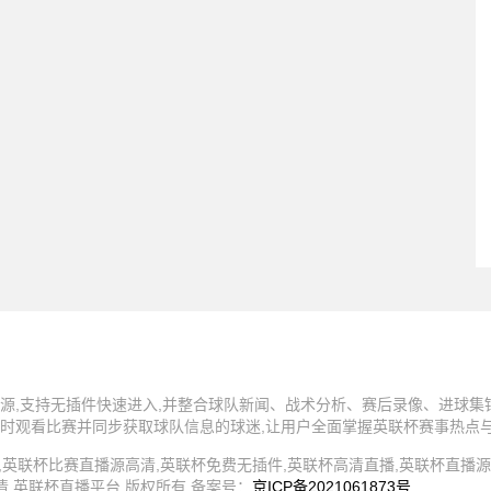
源,支持无插件快速进入,并整合球队新闻、战术分析、赛后录像、进球集
时观看比赛并同步获取球队信息的球迷,让用户全面掌握英联杯赛事热点
4 英联杯直播,英联杯比赛直播源高清,英联杯免费无插件,英联杯高清直播,英联杯直
清,英联杯直播平台 版权所有 备案号：
京ICP备2021061873号