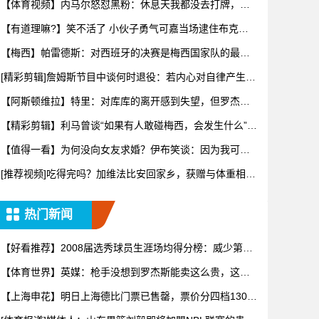
【体育视频】内马尔怒怼黑粉：休息天我都没去打牌，别
再对我指手
【有道理嘛?】笑不活了 小伙子勇气可嘉当场逮住布克开
始推销哈
【梅西】帕雷德斯：对西班牙的决赛是梅西国家队的最后
一场比赛
[精彩剪辑]詹姆斯节目中谈何时退役：若内心对自律产生抗
拒，意
【阿斯顿维拉】特里：对库库的离开感到失望，但罗杰斯
的到来又让
【精彩剪辑】利马曾谈“如果有人敢碰梅西，会发生什么”：
这种凝
【值得一看】为何没向女友求婚？伊布笑谈：因为我可不
想财产被分
[推荐视频]吃得完吗？加维法比安回家乡，获赠与体重相等
的当地
热门新闻
【好看推荐】2008届选秀球员生涯场均得分榜：威少第一
罗斯
【体育世界】英媒：枪手没想到罗杰斯能卖这么贵，这似
乎是曼城签
【上海申花】明日上海德比门票已售罄，票价分四档130
元-43