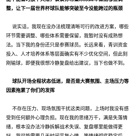
整，让下一届世界杯球队能够突破至今没能跨过的瓶颈
说实话，我现在没办法梳理清晰可行的改进方案，哪些
环节需要调整、哪些体系需要保留，我暂时没有成熟想
法。当下我的身份还只是参赛球员。长远来看，青训资金
投入、人才培养体系等层面确实有不少优化空间，但此刻
刚输球，即便我很想冷静复盘给出建议，当下也做不到。
球队开场全程状态低迷，是否是大赛氛围、主场压力等
因素拖累了你们的发挥
不存在压力、现场氛围干扰这类问题，上场时我没有感
受到任何额外心理负担。现在我的思绪万千，满是失落情
绪，根本没办法冷静拆解战术失误、复盘哪里能做得更
好。我可能需要几天时间平复心情，等情绪彻底稳定后，