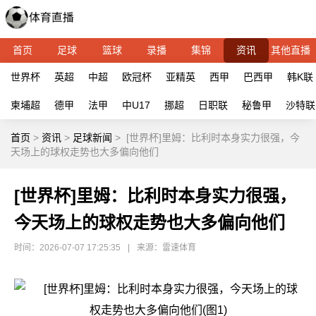
首页
足球
篮球
录播
集锦
资讯
其他直播
世界杯
英超
中超
欧冠杯
亚精英
西甲
巴西甲
韩K联
柬埔超
德甲
法甲
中U17
挪超
日职联
秘鲁甲
沙特联
首页
>
资讯
>
足球新闻
>
[世界杯]里姆：比利时本身实力很强，今
天场上的球权走势也大多偏向他们
[世界杯]里姆：比利时本身实力很强，
今天场上的球权走势也大多偏向他们
时间：2026-07-07 17:25:35
|
来源：雷速体育