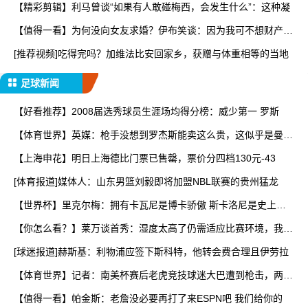
【精彩剪辑】利马曾谈“如果有人敢碰梅西，会发生什么”：这种凝
【值得一看】为何没向女友求婚？伊布笑谈：因为我可不想财产被
分
[推荐视频]吃得完吗？加维法比安回家乡，获赠与体重相等的当地
足球新闻
【好看推荐】2008届选秀球员生涯场均得分榜：威少第一 罗斯
【体育世界】英媒：枪手没想到罗杰斯能卖这么贵，这似乎是曼城
签
【上海申花】明日上海德比门票已售罄，票价分四档130元-43
[体育报道]媒体人：山东男篮刘毅即将加盟NBL联赛的贵州猛龙
【世界杯】里克尔梅：拥有卡瓦尼是博卡骄傲 斯卡洛尼是史上最
好
【你怎么看？】莱万谈首秀：湿度太高了仍需适应比赛环境，我还
在
[球迷报道]赫斯基：利物浦应签下斯科特，他转会费合理且伊劳拉
【体育世界】记者：南美杯赛后老虎竞技球迷大巴遭到枪击，两人
被
【值得一看】帕金斯：老詹没必要再打了来ESPN吧 我们给你的