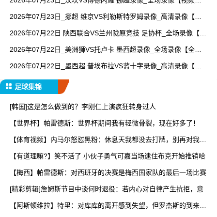
2026年07月23日_汉坎VS博德闪耀 挪超录像_全场录像【视频集
锦】
2026年07月23日_挪超 维京VS利勒斯特罗姆录像_高清录像【全
场回放】
2026年07月22日 陕西联合VS兰州陇原竞技 足协杯_全场录像【全
场回放】
2026年07月22日_美洲狮VS托卢卡 墨西超录像_全场录像【全场
回放】
2026年07月22日_墨西超 普埃布拉VS蓝十字录像_高清录像【全
场回放】
足球集锦
[韩国]这是怎么做到的？李刚仁上演疯狂转身过人
【世界杯】帕雷德斯：世界杯期间我有轻微骨裂，现在好多了！
【体育视频】内马尔怒怼黑粉：休息天我都没去打牌，别再对我指
手
【有道理嘛?】笑不活了 小伙子勇气可嘉当场逮住布克开始推销哈
【梅西】帕雷德斯：对西班牙的决赛是梅西国家队的最后一场比赛
[精彩剪辑]詹姆斯节目中谈何时退役：若内心对自律产生抗拒，意
【阿斯顿维拉】特里：对库库的离开感到失望，但罗杰斯的到来又
让