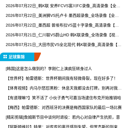
锦】
2026年07月22日_韩K联 安养FCVS富川FC录像_高清录像【全场
回放】
2026年07月22日_美洲狮VS托卢卡 墨西超录像_全场录像【全场
回放】
2026年07月22日_墨西超 普埃布拉VS蓝十字录像_高清录像【全
场回放】
2026年07月21日_仁川联VS蔚山HD 韩K联录像_全场录像【视频
集锦】
2026年07月21日_大田市民VS全北现代 韩K联录像_高清录像【全
场回放】
足球集锦
[韩国]这是怎么做到的？李刚仁上演疯狂转身过人
【世界杯】帕雷德斯：世界杯期间我有轻微骨裂，现在好多了！
【体育视频】内马尔怒怼黑粉：休息天我都没去打牌，别再对我指
手
【有道理嘛?】笑不活了 小伙子勇气可嘉当场逮住布克开始推销哈
【梅西】帕雷德斯：对西班牙的决赛是梅西国家队的最后一场比赛
[精彩剪辑]詹姆斯节目中谈何时退役：若内心对自律产生抗拒，意
【阿斯顿维拉】特里：对库库的离开感到失望，但罗杰斯的到来又