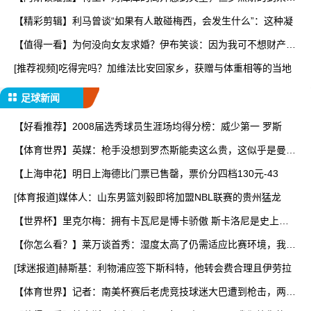
让
【精彩剪辑】利马曾谈“如果有人敢碰梅西，会发生什么”：这种凝
【值得一看】为何没向女友求婚？伊布笑谈：因为我可不想财产被
分
[推荐视频]吃得完吗？加维法比安回家乡，获赠与体重相等的当地
足球新闻
【好看推荐】2008届选秀球员生涯场均得分榜：威少第一 罗斯
【体育世界】英媒：枪手没想到罗杰斯能卖这么贵，这似乎是曼城
签
【上海申花】明日上海德比门票已售罄，票价分四档130元-43
[体育报道]媒体人：山东男篮刘毅即将加盟NBL联赛的贵州猛龙
【世界杯】里克尔梅：拥有卡瓦尼是博卡骄傲 斯卡洛尼是史上最
好
【你怎么看？】莱万谈首秀：湿度太高了仍需适应比赛环境，我还
在
[球迷报道]赫斯基：利物浦应签下斯科特，他转会费合理且伊劳拉
【体育世界】记者：南美杯赛后老虎竞技球迷大巴遭到枪击，两人
被