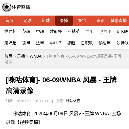
首页
足球
篮球
录播
集锦
资讯
其他直播
世界杯
英超
中超
欧冠杯
亚精英
西甲
巴西甲
韩K联
柬埔超
德甲
法甲
中U17
挪超
日职联
秘鲁甲
沙特联
首页
>
录播
>
WNBA
>
[咪咕体育]- 06-09 WNBA常规赛风暴-王牌
录像
[咪咕体育]- 06-09WNBA 风暴 - 王牌
高清录像
时间：2026-06-09 10:00:00
|
来源：
咪咕体育
[咪咕体育] 2026年06月09日 风暴VS王牌 WNBA_全场
录像【视频集锦】