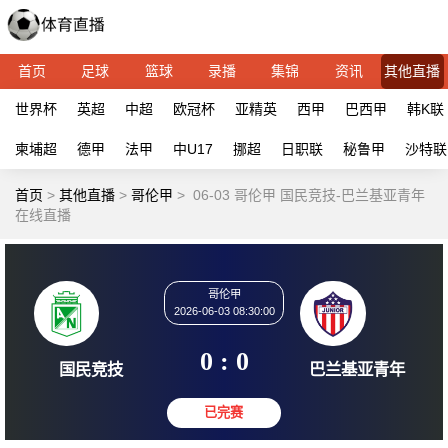
首页
足球
篮球
录播
集锦
资讯
其他直播
世界杯
英超
中超
欧冠杯
亚精英
西甲
巴西甲
韩K联
柬埔超
德甲
法甲
中U17
挪超
日职联
秘鲁甲
沙特联
首页
>
其他直播
>
哥伦甲
>
06-03 哥伦甲 国民竞技-巴兰基亚青年
在线直播
哥伦甲
2026-06-03 08:30:00
0 : 0