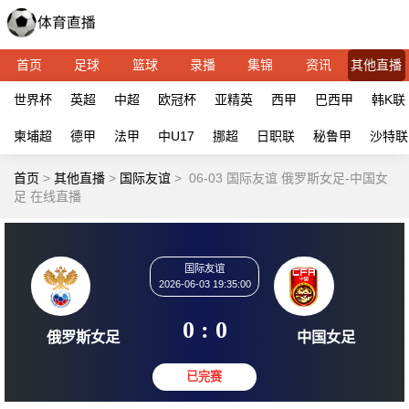
首页
足球
篮球
录播
集锦
资讯
其他直播
世界杯
英超
中超
欧冠杯
亚精英
西甲
巴西甲
韩K联
柬埔超
德甲
法甲
中U17
挪超
日职联
秘鲁甲
沙特联
首页
>
其他直播
>
国际友谊
>
06-03 国际友谊 俄罗斯女足-中国女
足 在线直播
国际友谊
2026-06-03 19:35:00
0 : 0