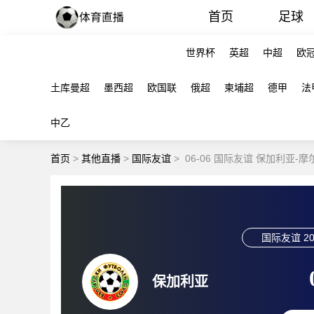
首页
足球
世界杯
英超
中超
欧
土库曼超
墨西超
欧国联
俄超
柬埔超
德甲
法
中乙
首页
>
其他直播
>
国际友谊
>
06-06 国际友谊 保加利亚-
国际友谊
20
保加利亚