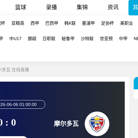
篮球
录播
集锦
资讯
冠杯
亚精英
西甲
巴西甲
韩K联
塞浦甲
足协杯
美职业
甲
中U17
挪超
日职联
秘鲁甲
沙特联
世亚预
中甲
N
摩尔多瓦 在线直播
26-06-06 01:00:00
0 : 0
摩尔多瓦