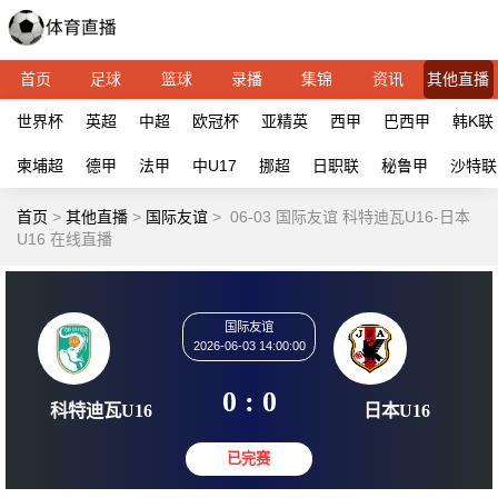
首页
足球
篮球
录播
集锦
资讯
其他直播
世界杯
英超
中超
欧冠杯
亚精英
西甲
巴西甲
韩K联
柬埔超
德甲
法甲
中U17
挪超
日职联
秘鲁甲
沙特联
首页
>
其他直播
>
国际友谊
>
06-03 国际友谊 科特迪瓦U16-日本
U16 在线直播
国际友谊
2026-06-03 14:00:00
0 : 0