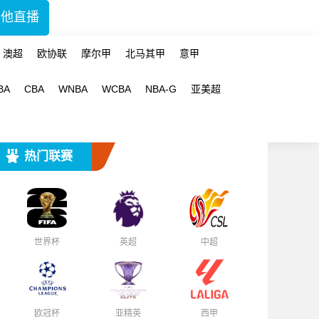
其他直播
澳超
欧协联
摩尔甲
北马其甲
意甲
BA
CBA
WNBA
WCBA
NBA-G
亚美超
热门联赛
世界杯
英超
中超
欧冠杯
亚精英
西甲