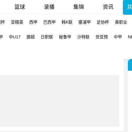
篮球
录播
集锦
资讯
冠杯
亚精英
西甲
巴西甲
韩K联
塞浦甲
足协杯
美职业
甲
中U17
挪超
日职联
秘鲁甲
沙特联
世亚预
中甲
N