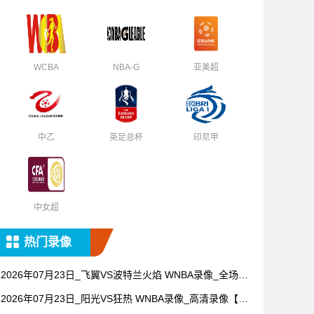
WCBA
NBA-G
亚美超
中乙
英足总杯
印尼甲
中女超
热门录像
2026年07月23日_飞翼VS波特兰火焰 WNBA录像_全场录
像【视频集锦】
2026年07月23日_阳光VS狂热 WNBA录像_高清录像【全