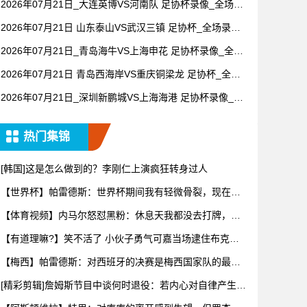
2026年07月21日_大连英博VS河南队 足协杯录像_全场录
像【视频集锦】
2026年07月21日 山东泰山VS武汉三镇 足协杯_全场录像
【全场回放】
2026年07月21日_青岛海牛VS上海申花 足协杯录像_全场
录像【视频集锦】
2026年07月21日 青岛西海岸VS重庆铜梁龙 足协杯_全场
录像【视频集锦】
2026年07月21日_深圳新鹏城VS上海海港 足协杯录像_全
场录像【高清回放】
热门集锦
[韩国]这是怎么做到的？李刚仁上演疯狂转身过人
【世界杯】帕雷德斯：世界杯期间我有轻微骨裂，现在好
多了！
【体育视频】内马尔怒怼黑粉：休息天我都没去打牌，别
再对我指手
【有道理嘛?】笑不活了 小伙子勇气可嘉当场逮住布克开
始推销哈
【梅西】帕雷德斯：对西班牙的决赛是梅西国家队的最后
一场比赛
[精彩剪辑]詹姆斯节目中谈何时退役：若内心对自律产生抗
拒，意