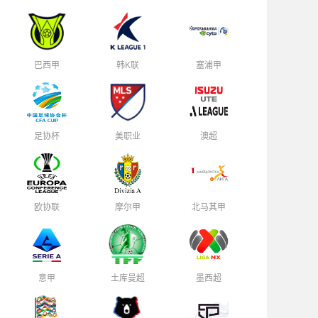
巴西甲
韩K联
塞浦甲
足协杯
美职业
澳超
欧协联
摩尔甲
北马其甲
意甲
土库曼超
墨西超