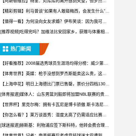
【阿斯顿维拉】特里：对库库的离开感到失望，但罗杰斯
的到来又让
【精彩剪辑】利马曾谈“如果有人敢碰梅西，会发生什么”：
这种凝
【值得一看】为何没向女友求婚？伊布笑谈：因为我可不
想财产被分
[推荐视频]吃得完吗？加维法比安回家乡，获赠与体重相等
的当地
热门新闻
【好看推荐】2008届选秀球员生涯场均得分榜：威少第一
罗斯
【体育世界】英媒：枪手没想到罗杰斯能卖这么贵，这似
乎是曼城签
【上海申花】明日上海德比门票已售罄，票价分四档130
元-43
[体育报道]媒体人：山东男篮刘毅即将加盟NBL联赛的贵州
猛龙
【世界杯】里克尔梅：拥有卡瓦尼是博卡骄傲 斯卡洛尼是
史上最好
【你怎么看？】莱万谈首秀：湿度太高了仍需适应比赛环
境，我还在
[球迷报道]赫斯基：利物浦应签下斯科特，他转会费合理且
伊劳拉
【体育世界】记者：南美杯赛后老虎竞技球迷大巴遭到枪