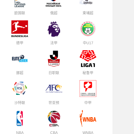
欧国联
俄超
柬埔超
德甲
法甲
中U17
挪超
日职联
秘鲁甲
沙特联
世亚预
中甲
NBA
CBA
WNBA