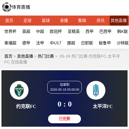
首页
足球
篮球
录播
集锦
资讯
其他直播
世界杯
英超
中超
欧冠杯
亚精英
西甲
巴西甲
韩K联
柬埔超
德甲
法甲
中U17
挪超
日职联
秘鲁甲
沙特联
首页
>
其他直播
>
热门比赛
>
05-18 热门比赛 约克联FC-太平洋
FC 在线直播
加拿职
2026-05-18 05:00:00
0 : 0