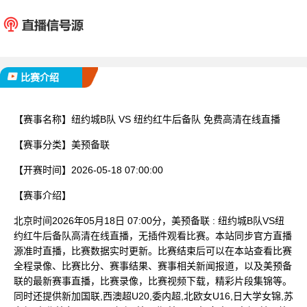
纽约城B队
纽约红牛
已完赛
比赛介绍
【赛事名称】
纽约城B队 VS 纽约红牛后备队 免费高清在线直播
【赛事分类】
美预备联
【开赛时间】
2026-05-18 07:00:00
【赛事介绍】
北京时间2026年05月18日 07:00分，美预备联 : 纽约城B队VS纽
约红牛后备队高清在线直播，无插件观看比赛。本站同步官方直播
源准时直播，比赛数据实时更新。比赛结束后可以在本站查看比赛
全程录像、比赛比分、赛事结果、赛事相关新闻报道，以及美预备
联的最新赛事直播，比赛录像，比赛视频下载，精彩片段集锦等。
同时还提供新加国联,西澳超U20,委内超,北欧女U16,日大学女锦,苏