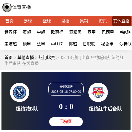
首页
足球
篮球
录播
集锦
资讯
其他直播
世界杯
英超
中超
欧冠杯
亚精英
西甲
巴西甲
韩K联
柬埔超
德甲
法甲
中U17
挪超
日职联
秘鲁甲
沙特联
首页
>
其他直播
>
热门比赛
>
05-18 热门比赛 纽约城B队-纽约红
牛后备队 在线直播
美预备联
2026-05-18 07:00:00
0 : 0