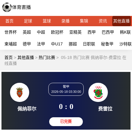
首页
足球
篮球
录播
集锦
资讯
其他直播
世界杯
英超
中超
欧冠杯
亚精英
西甲
巴西甲
韩K联
柬埔超
德甲
法甲
中U17
挪超
日职联
秘鲁甲
沙特联
首页
>
其他直播
>
热门比赛
>
05-18 热门比赛 佩纳菲尔-费雷拉 在
线直播
葡甲
2026-05-18 03:30:00
0 : 0