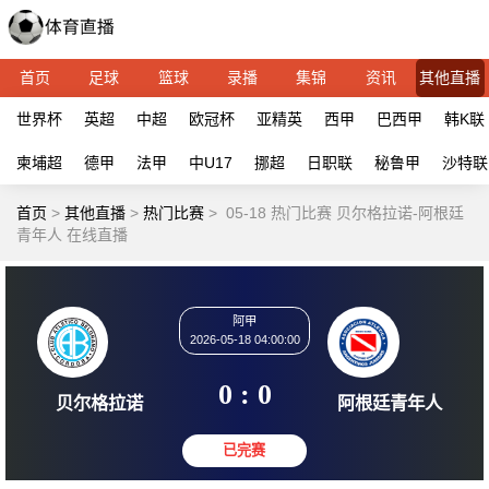
首页
足球
篮球
录播
集锦
资讯
其他直播
世界杯
英超
中超
欧冠杯
亚精英
西甲
巴西甲
韩K联
柬埔超
德甲
法甲
中U17
挪超
日职联
秘鲁甲
沙特联
首页
>
其他直播
>
热门比赛
>
05-18 热门比赛 贝尔格拉诺-阿根廷
青年人 在线直播
阿甲
2026-05-18 04:00:00
0 : 0