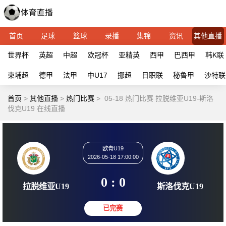
首页
足球
篮球
录播
集锦
资讯
其他直播
世界杯
英超
中超
欧冠杯
亚精英
西甲
巴西甲
韩K联
柬埔超
德甲
法甲
中U17
挪超
日职联
秘鲁甲
沙特联
首页
>
其他直播
>
热门比赛
>
05-18 热门比赛 拉脱维亚U19-斯洛
伐克U19 在线直播
欧青U19
2026-05-18 17:00:00
0 : 0