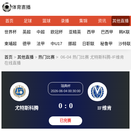
首页
足球
篮球
录播
集锦
资讯
其他直播
世界杯
英超
中超
欧冠杯
亚精英
西甲
巴西甲
韩K联
柬埔超
德甲
法甲
中U17
挪超
日职联
秘鲁甲
沙特联
首页
>
其他直播
>
热门比赛
>
06-04 热门比赛 尤特斯科腾-IF维肯
在线直播
瑞典杯
2026-06-04 00:30:00
0 : 0