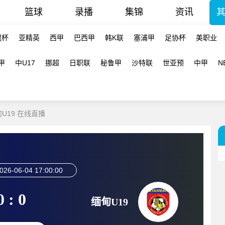
篮球
录播
集锦
资讯
冠杯
亚精英
西甲
巴西甲
韩K联
塞浦甲
足协杯
美职业
甲
中U17
挪超
日职联
秘鲁甲
沙特联
世亚预
中甲
N
甸U19 在线直播
026-06-04 17:00:00
0 : 0
缅甸U19