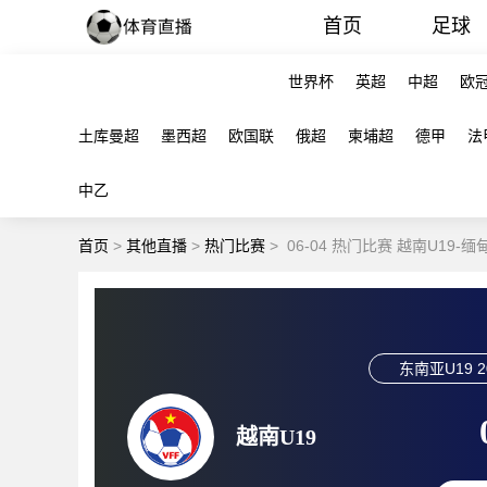
首页
足球
世界杯
英超
中超
欧
土库曼超
墨西超
欧国联
俄超
柬埔超
德甲
法
中乙
首页
>
其他直播
>
热门比赛
>
06-04 热门比赛 越南U19-缅
东南亚U19
2
越南U19