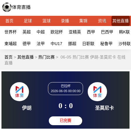
首页
足球
篮球
录播
集锦
资讯
其他直播
世界杯
英超
中超
欧冠杯
亚精英
西甲
巴西甲
韩K联
柬埔超
德甲
法甲
中U17
挪超
日职联
秘鲁甲
沙特联
首页
>
其他直播
>
热门比赛
>
06-05 热门比赛 伊胡-圣莫尼卡 在线
直播
巴拉杯
2026-06-05 00:00:00
0 : 0