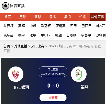
首页
足球
篮球
录播
集锦
资讯
其他直播
世界杯
英超
中超
欧冠杯
亚精英
西甲
巴西甲
韩K联
柬埔超
德甲
法甲
中U17
挪超
日职联
秘鲁甲
沙特联
首页
>
其他直播
>
热门比赛
>
06-05 热门比赛 BST银河-福琴 在线
直播
冈比亚超
2026-06-05 00:30:00
0 : 0