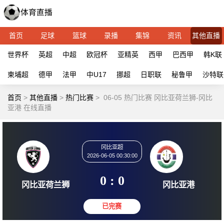
首页
足球
篮球
录播
集锦
资讯
其他直播
世界杯
英超
中超
欧冠杯
亚精英
西甲
巴西甲
韩K联
柬埔超
德甲
法甲
中U17
挪超
日职联
秘鲁甲
沙特联
首页
>
其他直播
>
热门比赛
>
06-05 热门比赛 冈比亚荷兰狮-冈比
亚港 在线直播
冈比亚超
2026-06-05 00:30:00
0 : 0