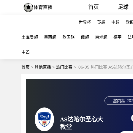
首页
足球
世界杯
英超
中超
欧
土库曼超
墨西超
欧国联
俄超
柬埔超
德甲
法
中乙
首页
>
其他直播
>
热门比赛
>
06-05 热门比赛 AS达喀尔
塞内超
202
AS达喀尔圣心大
教堂