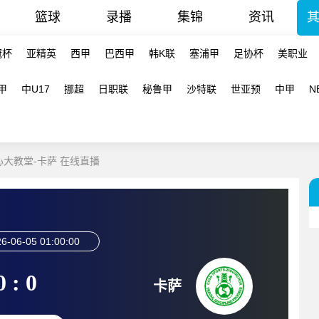
篮球
录播
集锦
资讯
冠杯
亚精英
西甲
巴西甲
韩K联
塞浦甲
足协杯
美职业
甲
中U17
挪超
日职联
秘鲁甲
沙特联
世亚预
中甲
N
圣心大教堂-卡萨 在线直播
6-06-05 01:00:00
0 : 0
卡萨