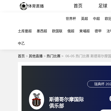
首页
足球
世界杯
英超
中超
欧
土库曼超
墨西超
欧国联
俄超
柬埔超
德甲
法
中乙
首页
>
其他直播
>
热门比赛
>
06-05 热门比赛 斯德哥尔
瑞典杯
202
斯德哥尔摩国际
俱乐部