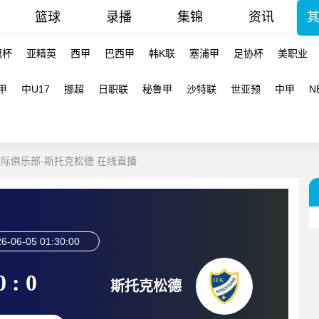
篮球
录播
集锦
资讯
冠杯
亚精英
西甲
巴西甲
韩K联
塞浦甲
足协杯
美职业
甲
中U17
挪超
日职联
秘鲁甲
沙特联
世亚预
中甲
N
摩国际俱乐部-斯托克松德 在线直播
6-06-05 01:30:00
0 : 0
斯托克松德