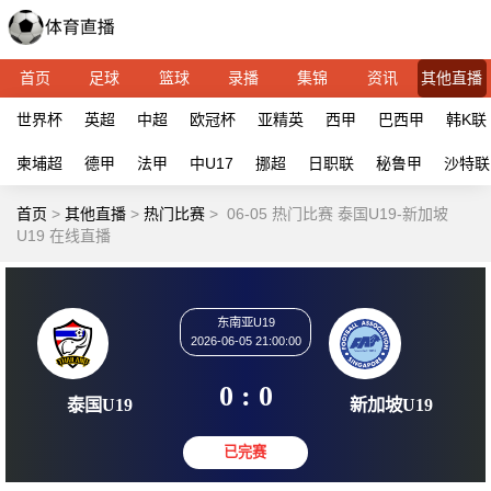
首页
足球
篮球
录播
集锦
资讯
其他直播
世界杯
英超
中超
欧冠杯
亚精英
西甲
巴西甲
韩K联
柬埔超
德甲
法甲
中U17
挪超
日职联
秘鲁甲
沙特联
首页
>
其他直播
>
热门比赛
>
06-05 热门比赛 泰国U19-新加坡
U19 在线直播
东南亚U19
2026-06-05 21:00:00
0 : 0