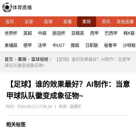
首页
足球
篮球
录播
集锦
资讯
其他直播
世界杯
英超
中超
欧冠杯
亚精英
西甲
巴西甲
韩K联
柬埔超
德甲
法甲
中U17
挪超
日职联
秘鲁甲
沙特联
首页
>
集锦
>
篮球视频
>
【足球】谁的效果最好？AI制作：当意甲
球队队徽变成象征物~
【足球】谁的效果最好？AI制作：当意
甲球队队徽变成象征物~
时间：2026-06-12 17:56:14
|
来源：直播吧
相关标签