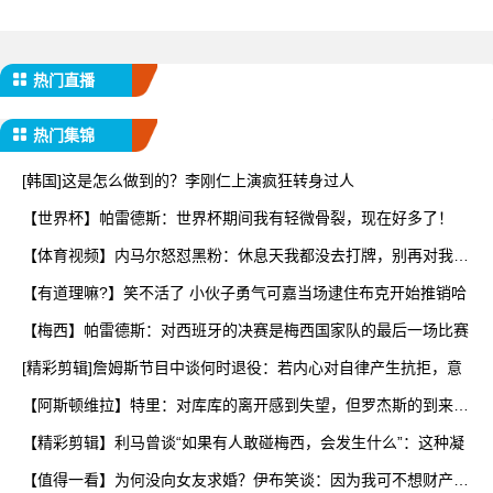
热门直播
热门集锦
[韩国]这是怎么做到的？李刚仁上演疯狂转身过人
【世界杯】帕雷德斯：世界杯期间我有轻微骨裂，现在好多了！
【体育视频】内马尔怒怼黑粉：休息天我都没去打牌，别再对我指
手
【有道理嘛?】笑不活了 小伙子勇气可嘉当场逮住布克开始推销哈
【梅西】帕雷德斯：对西班牙的决赛是梅西国家队的最后一场比赛
[精彩剪辑]詹姆斯节目中谈何时退役：若内心对自律产生抗拒，意
【阿斯顿维拉】特里：对库库的离开感到失望，但罗杰斯的到来又
让
【精彩剪辑】利马曾谈“如果有人敢碰梅西，会发生什么”：这种凝
【值得一看】为何没向女友求婚？伊布笑谈：因为我可不想财产被