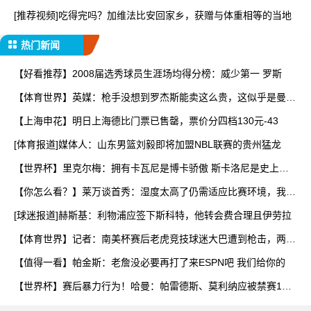
分
[推荐视频]吃得完吗？加维法比安回家乡，获赠与体重相等的当地
热门新闻
【好看推荐】2008届选秀球员生涯场均得分榜：威少第一 罗斯
【体育世界】英媒：枪手没想到罗杰斯能卖这么贵，这似乎是曼城
签
【上海申花】明日上海德比门票已售罄，票价分四档130元-43
[体育报道]媒体人：山东男篮刘毅即将加盟NBL联赛的贵州猛龙
【世界杯】里克尔梅：拥有卡瓦尼是博卡骄傲 斯卡洛尼是史上最
好
【你怎么看？】莱万谈首秀：湿度太高了仍需适应比赛环境，我还
在
[球迷报道]赫斯基：利物浦应签下斯科特，他转会费合理且伊劳拉
【体育世界】记者：南美杯赛后老虎竞技球迷大巴遭到枪击，两人
被
【值得一看】帕金斯：老詹没必要再打了来ESPN吧 我们给你的
【世界杯】赛后暴力行为！哈曼：帕雷德斯、莫利纳应被禁赛1
年，