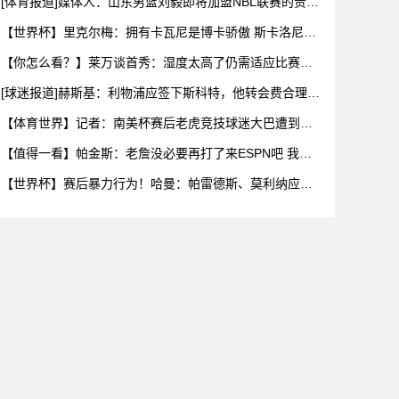
[体育报道]媒体人：山东男篮刘毅即将加盟NBL联赛的贵州
猛龙
【世界杯】里克尔梅：拥有卡瓦尼是博卡骄傲 斯卡洛尼是
史上最好
【你怎么看？】莱万谈首秀：湿度太高了仍需适应比赛环
境，我还在
[球迷报道]赫斯基：利物浦应签下斯科特，他转会费合理且
伊劳拉
【体育世界】记者：南美杯赛后老虎竞技球迷大巴遭到枪
击，两人被
【值得一看】帕金斯：老詹没必要再打了来ESPN吧 我们
给你的
【世界杯】赛后暴力行为！哈曼：帕雷德斯、莫利纳应被
禁赛1年，