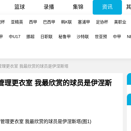
篮球
录播
集锦
资讯
冠杯
亚精英
西甲
巴西甲
韩K联
塞浦甲
足协杯
美职业
甲
中U17
挪超
日职联
秘鲁甲
沙特联
世亚预
中甲
N
管理更衣室 我最欣赏的球员是伊涅斯塔
管理更衣室 我最欣赏的球员是伊涅斯