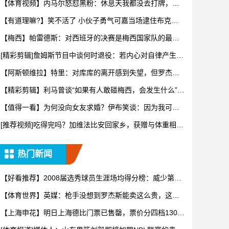
【体育视频】内马尔怒怼黑粉：休息天我都没去打牌，别
再对我指手
【有道理嘛?】笑不活了 小伙子勇气可嘉当场逮住布克开
始推销哈
【梅西】帕雷德斯：对西班牙的决赛是梅西国家队的最后
一场比赛
[精彩剪辑]詹姆斯节目中谈何时退役：若内心对自律产生抗
拒，意
【阿斯顿维拉】特里：对库库的离开感到失望，但罗杰斯
的到来又让
【精彩剪辑】利马曾谈“如果有人敢碰梅西，会发生什么”：
这种凝
【值得一看】为何没向女友求婚？伊布笑谈：因为我可不
想财产被分
[推荐视频]吃得完吗？加维法比安回家乡，获赠与体重相等
的当地
热门新闻
【好看推荐】2008届选秀球员生涯场均得分榜：威少第一
罗斯
【体育世界】英媒：枪手没想到罗杰斯能卖这么贵，这似
乎是曼城签
【上海申花】明日上海德比门票已售罄，票价分四档130
元-43