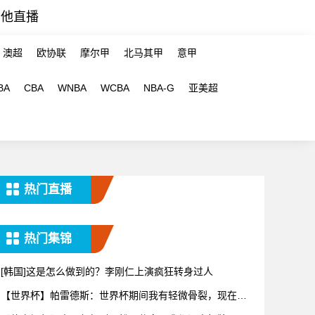
其他直播
澳超
欧协联
摩尔甲
北马其甲
意甲
BA
CBA
WNBA
WCBA
NBA-G
亚美超
热门直播
热门集锦
[韩国]这是怎么做到的？李刚仁上演疯狂转身过人
【世界杯】帕雷德斯：世界杯期间我有轻微骨裂，现在好
多了！