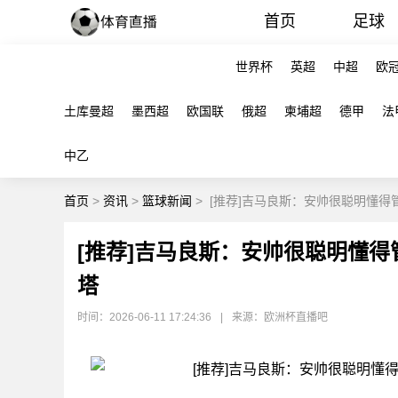
首页
足球
世界杯
英超
中超
欧
土库曼超
墨西超
欧国联
俄超
柬埔超
德甲
法
中乙
首页
>
资讯
>
篮球新闻
>
[推荐]吉马良斯：安帅很聪明懂得
[推荐]吉马良斯：安帅很聪明懂得
塔
时间：2026-06-11 17:24:36
|
来源：欧洲杯直播吧