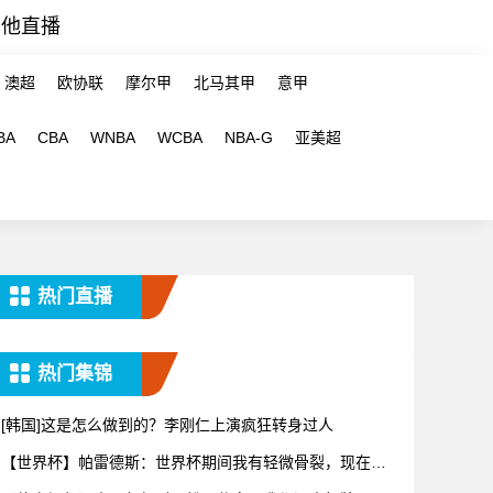
其他直播
澳超
欧协联
摩尔甲
北马其甲
意甲
BA
CBA
WNBA
WCBA
NBA-G
亚美超
热门直播
热门集锦
[韩国]这是怎么做到的？李刚仁上演疯狂转身过人
【世界杯】帕雷德斯：世界杯期间我有轻微骨裂，现在好
多了！