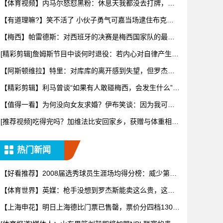
【体育视频】内马尔怒怼黑粉：休息天我都没去打牌，别
再对我指手
【有道理嘛?】笑不活了 小伙子勇气可嘉当场逮住布克开
始推销哈
【梅西】帕雷德斯：对西班牙的决赛是梅西国家队的最后
一场比赛
[精彩剪辑]詹姆斯节目中谈何时退役：若内心对自律产生抗
拒，意
【阿斯顿维拉】特里：对库库的离开感到失望，但罗杰斯
的到来又让
【精彩剪辑】利马曾谈“如果有人敢碰梅西，会发生什么”：
这种凝
【值得一看】为何没向女友求婚？伊布笑谈：因为我可不
想财产被分
[推荐视频]吃得完吗？加维法比安回家乡，获赠与体重相等
的当地
热门新闻
【好看推荐】2008届选秀球员生涯场均得分榜：威少第一
罗斯
【体育世界】英媒：枪手没想到罗杰斯能卖这么贵，这似
乎是曼城签
【上海申花】明日上海德比门票已售罄，票价分四档130
元-43