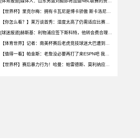
[体育报道]媒体人：山东男篮刘毅即将加盟NBL联赛的贵州
猛龙
【世界杯】里克尔梅：拥有卡瓦尼是博卡骄傲 斯卡洛尼是
史上最好
【你怎么看？】莱万谈首秀：湿度太高了仍需适应比赛环
境，我还在
[球迷报道]赫斯基：利物浦应签下斯科特，他转会费合理且
伊劳拉
【体育世界】记者：南美杯赛后老虎竞技球迷大巴遭到枪
击，两人被
【值得一看】帕金斯：老詹没必要再打了来ESPN吧 我们
给你的
【世界杯】赛后暴力行为！哈曼：帕雷德斯、莫利纳应被
禁赛1年，