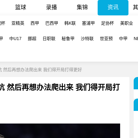
篮球
录播
集锦
资讯
冠杯
亚精英
西甲
巴西甲
韩K联
塞浦甲
足协杯
美职业
甲
中U17
挪超
日职联
秘鲁甲
沙特联
世亚预
中甲
N
坑 然后再想办法爬出来 我们得开局打得更好
坑 然后再想办法爬出来 我们得开局打