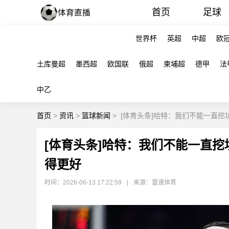
首页
足球
世界杯
英超
中超
欧
土库曼超
墨西超
欧国联
俄超
柬埔超
德甲
法
中乙
首页
>
资讯
>
篮球新闻
>
[体育头条]哈特：我们不能一直挖
[体育头条]哈特：我们不能一直挖
得更好
时间：2026-06-13 17:22:59
|
来源：雷速体育