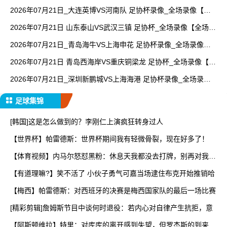
【全场回放】
2026年07月21日_大连英博VS河南队 足协杯录像_全场录像【视
频集锦】
2026年07月21日 山东泰山VS武汉三镇 足协杯_全场录像【全场回
放】
2026年07月21日_青岛海牛VS上海申花 足协杯录像_全场录像
【视频集锦】
2026年07月21日 青岛西海岸VS重庆铜梁龙 足协杯_全场录像【视
频集锦】
2026年07月21日_深圳新鹏城VS上海海港 足协杯录像_全场录像
【高清回放】
足球集锦
[韩国]这是怎么做到的？李刚仁上演疯狂转身过人
【世界杯】帕雷德斯：世界杯期间我有轻微骨裂，现在好多了！
【体育视频】内马尔怒怼黑粉：休息天我都没去打牌，别再对我指
手
【有道理嘛?】笑不活了 小伙子勇气可嘉当场逮住布克开始推销哈
【梅西】帕雷德斯：对西班牙的决赛是梅西国家队的最后一场比赛
[精彩剪辑]詹姆斯节目中谈何时退役：若内心对自律产生抗拒，意
【阿斯顿维拉】特里：对库库的离开感到失望，但罗杰斯的到来又