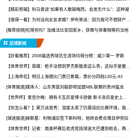
让
【精彩剪辑】利马曾谈“如果有人敢碰梅西，会发生什么”：这种凝
【值得一看】为何没向女友求婚？伊布笑谈：因为我可不想财产被
分
[推荐视频]吃得完吗？加维法比安回家乡，获赠与体重相等的当地
足球新闻
【好看推荐】2008届选秀球员生涯场均得分榜：威少第一 罗斯
【体育世界】英媒：枪手没想到罗杰斯能卖这么贵，这似乎是曼城
签
【上海申花】明日上海德比门票已售罄，票价分四档130元-43
[体育报道]媒体人：山东男篮刘毅即将加盟NBL联赛的贵州猛龙
【世界杯】里克尔梅：拥有卡瓦尼是博卡骄傲 斯卡洛尼是史上最
好
【你怎么看？】莱万谈首秀：湿度太高了仍需适应比赛环境，我还
在
[球迷报道]赫斯基：利物浦应签下斯科特，他转会费合理且伊劳拉
【体育世界】记者：南美杯赛后老虎竞技球迷大巴遭到枪击，两人
被