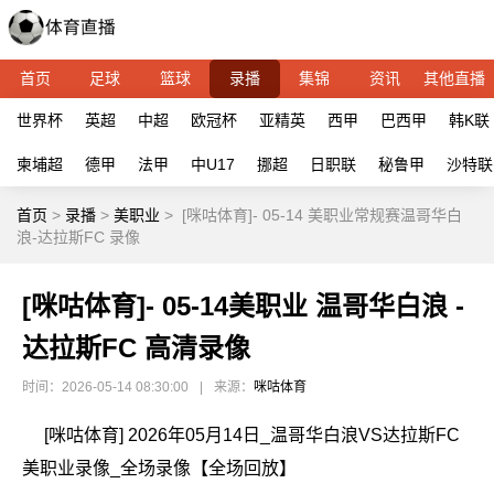
首页
足球
篮球
录播
集锦
资讯
其他直播
世界杯
英超
中超
欧冠杯
亚精英
西甲
巴西甲
韩K联
柬埔超
德甲
法甲
中U17
挪超
日职联
秘鲁甲
沙特联
首页
>
录播
>
美职业
>
[咪咕体育]- 05-14 美职业常规赛温哥华白
浪-达拉斯FC 录像
[咪咕体育]- 05-14美职业 温哥华白浪 -
达拉斯FC 高清录像
时间：2026-05-14 08:30:00
|
来源：
咪咕体育
[咪咕体育] 2026年05月14日_温哥华白浪VS达拉斯FC
美职业录像_全场录像【全场回放】