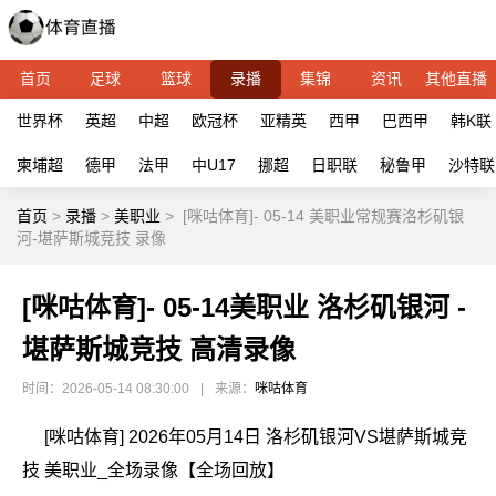
首页
足球
篮球
录播
集锦
资讯
其他直播
世界杯
英超
中超
欧冠杯
亚精英
西甲
巴西甲
韩K联
柬埔超
德甲
法甲
中U17
挪超
日职联
秘鲁甲
沙特联
首页
>
录播
>
美职业
>
[咪咕体育]- 05-14 美职业常规赛洛杉矶银
河-堪萨斯城竞技 录像
[咪咕体育]- 05-14美职业 洛杉矶银河 -
堪萨斯城竞技 高清录像
时间：2026-05-14 08:30:00
|
来源：
咪咕体育
[咪咕体育] 2026年05月14日 洛杉矶银河VS堪萨斯城竞
技 美职业_全场录像【全场回放】