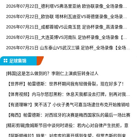
场回放】
2026年07月22日_德利塔VS弗洛里亚纳 欧协联录像_全场录像
【高清回放】
2026年07月22日_欧协联 塔林利瓦迪亚VS哥德堡录像_全场录像
【高清回放】
2026年07月21日_成都蓉城VS云南玉昆 足协杯录像_高清录像
【全场回放】
2026年07月21日_大连英博VS河南队 足协杯录像_全场录像【视
频集锦】
2026年07月21日 山东泰山VS武汉三镇 足协杯_全场录像【全场回
放】
足球集锦
[韩国]这是怎么做到的？李刚仁上演疯狂转身过人
【世界杯】帕雷德斯：世界杯期间我有轻微骨裂，现在好多了！
【体育视频】内马尔怒怼黑粉：休息天我都没去打牌，别再对我指
手
【有道理嘛?】笑不活了 小伙子勇气可嘉当场逮住布克开始推销哈
【梅西】帕雷德斯：对西班牙的决赛是梅西国家队的最后一场比赛
[精彩剪辑]詹姆斯节目中谈何时退役：若内心对自律产生抗拒，意
【阿斯顿维拉】特里：对库库的离开感到失望，但罗杰斯的到来又