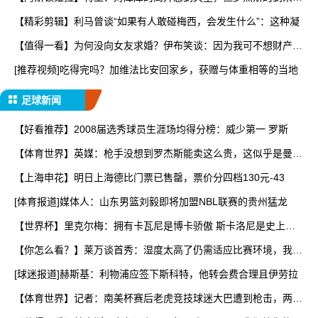
让
【精彩剪辑】利马曾谈“如果有人敢碰梅西，会发生什么”：这种凝
【值得一看】为何没向女友求婚？伊布笑谈：因为我可不想财产被
分
[推荐视频]吃得完吗？加维法比安回家乡，获赠与体重相等的当地
足球新闻
【好看推荐】2008届选秀球员生涯场均得分榜：威少第一 罗斯
【体育世界】英媒：枪手没想到罗杰斯能卖这么贵，这似乎是曼城
签
【上海申花】明日上海德比门票已售罄，票价分四档130元-43
[体育报道]媒体人：山东男篮刘毅即将加盟NBL联赛的贵州猛龙
【世界杯】里克尔梅：拥有卡瓦尼是博卡骄傲 斯卡洛尼是史上最
好
【你怎么看？】莱万谈首秀：湿度太高了仍需适应比赛环境，我还
在
[球迷报道]赫斯基：利物浦应签下斯科特，他转会费合理且伊劳拉
【体育世界】记者：南美杯赛后老虎竞技球迷大巴遭到枪击，两人
被