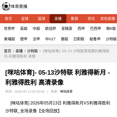
首页
足球
篮球
录播
集锦
资讯
其他直播
世界杯
英超
中超
欧冠杯
亚精英
西甲
巴西甲
韩K联
柬埔超
德甲
法甲
中U17
挪超
日职联
秘鲁甲
沙特联
首页
>
录播
>
沙特联
>
[咪咕体育]- 05-13 沙特联常规赛利雅得新
月-利雅得胜利 录像
[咪咕体育]- 05-13沙特联 利雅得新月 -
利雅得胜利 高清录像
时间：2026-05-13 02:00:00
|
来源：
咪咕体育
[咪咕体育] 2026年05月13日 利雅得新月VS利雅得胜利
沙特联_全场录像【全场回放】