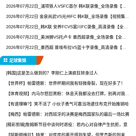
放】
2026年07月22日_浦项铁人VSFC首尔 韩K联录像_全场录像【高
清回放】
2026年07月22日 金泉尚武VS光州FC 韩K联_全场录像【视频集
锦】
2026年07月22日_韩K联 安养FCVS富川FC录像_高清录像【全场
回放】
2026年07月22日_美洲狮VS托卢卡 墨西超录像_全场录像【全场
回放】
2026年07月22日_墨西超 普埃布拉VS蓝十字录像_高清录像【全
场回放】
足球集锦
[韩国]这是怎么做到的？李刚仁上演疯狂转身过人
【世界杯】帕雷德斯：世界杯期间我有轻微骨裂，现在好多了！
【体育视频】内马尔怒怼黑粉：休息天我都没去打牌，别再对我指
手
【有道理嘛?】笑不活了 小伙子勇气可嘉当场逮住布克开始推销哈
【梅西】帕雷德斯：对西班牙的决赛是梅西国家队的最后一场比赛
[精彩剪辑]詹姆斯节目中谈何时退役：若内心对自律产生抗拒，意
【阿斯顿维拉】特里：对库库的离开感到失望，但罗杰斯的到来又