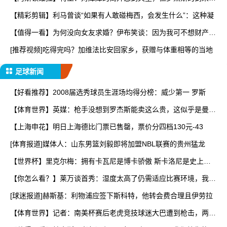
让
【精彩剪辑】利马曾谈“如果有人敢碰梅西，会发生什么”：这种凝
【值得一看】为何没向女友求婚？伊布笑谈：因为我可不想财产被
分
[推荐视频]吃得完吗？加维法比安回家乡，获赠与体重相等的当地
足球新闻
【好看推荐】2008届选秀球员生涯场均得分榜：威少第一 罗斯
【体育世界】英媒：枪手没想到罗杰斯能卖这么贵，这似乎是曼城
签
【上海申花】明日上海德比门票已售罄，票价分四档130元-43
[体育报道]媒体人：山东男篮刘毅即将加盟NBL联赛的贵州猛龙
【世界杯】里克尔梅：拥有卡瓦尼是博卡骄傲 斯卡洛尼是史上最
好
【你怎么看？】莱万谈首秀：湿度太高了仍需适应比赛环境，我还
在
[球迷报道]赫斯基：利物浦应签下斯科特，他转会费合理且伊劳拉
【体育世界】记者：南美杯赛后老虎竞技球迷大巴遭到枪击，两人
被