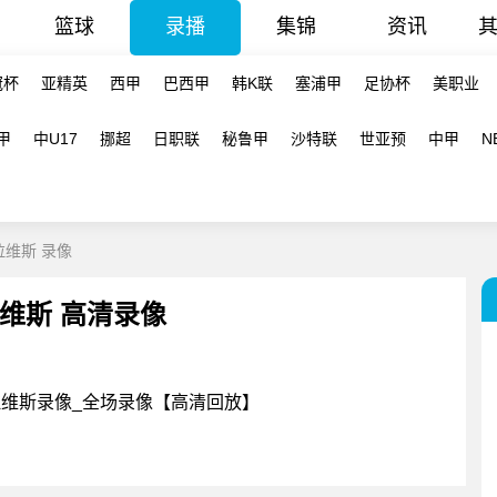
篮球
录播
集锦
资讯
冠杯
亚精英
西甲
巴西甲
韩K联
塞浦甲
足协杯
美职业
甲
中U17
挪超
日职联
秘鲁甲
沙特联
世亚预
中甲
N
阿拉维斯 录像
阿拉维斯 高清录像
S阿拉维斯录像_全场录像【高清回放】