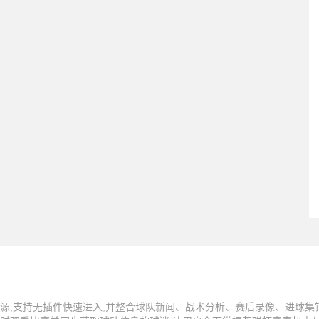
源,支持无插件快速进入,并整合球队新闻、战术分析、赛后录像、进球集