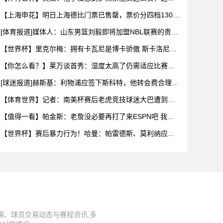
乎是曼城签
【上海申花】明日上海德比门票已售罄，票价分四档130
元-43
[体育报道]媒体人：山东男篮刘毅即将加盟NBL联赛的贵州
猛龙
【世界杯】里克尔梅：拥有卡瓦尼是博卡骄傲 斯卡洛尼是
史上最好
【你怎么看？】莱万谈首秀：湿度太高了仍需适应比赛环
境，我还在
[球迷报道]赫斯基：利物浦应签下斯科特，他转会费合理且
伊劳拉
【体育世界】记者：南美杯赛后老虎竞技球迷大巴遭到枪
击，两人被
【值得一看】帕金斯：老詹没必要再打了来ESPN吧 我们
给你的
【世界杯】赛后暴力行为！哈曼：帕雷德斯、莫利纳应被
禁赛1年，
锦、球员交易动态与赛程资讯,多