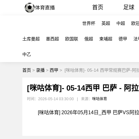
首页
足球
世界杯
英超
中超
欧
土库曼超
墨西超
欧国联
俄超
柬埔超
德甲
法
中乙
首页
>
录播
>
西甲
>
[咪咕体育]- 05-14 西甲常规赛巴萨-
[咪咕体育]- 05-14西甲 巴萨 - 
时间：2026-05-14 03:30:00
|
来源：
咪咕体育
[咪咕体育] 2026年05月14日_西甲 巴萨V