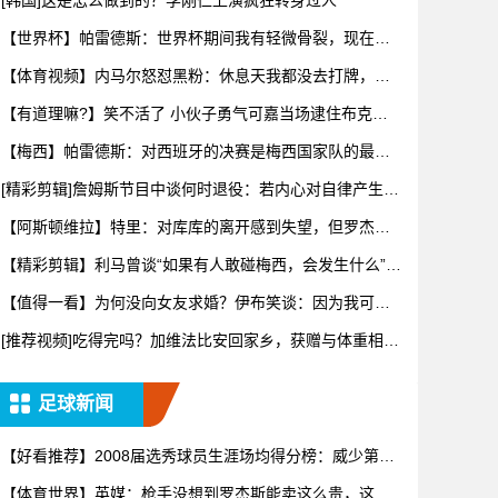
[韩国]这是怎么做到的？李刚仁上演疯狂转身过人
【世界杯】帕雷德斯：世界杯期间我有轻微骨裂，现在好
多了！
【体育视频】内马尔怒怼黑粉：休息天我都没去打牌，别
再对我指手
【有道理嘛?】笑不活了 小伙子勇气可嘉当场逮住布克开
始推销哈
【梅西】帕雷德斯：对西班牙的决赛是梅西国家队的最后
一场比赛
[精彩剪辑]詹姆斯节目中谈何时退役：若内心对自律产生抗
拒，意
【阿斯顿维拉】特里：对库库的离开感到失望，但罗杰斯
的到来又让
【精彩剪辑】利马曾谈“如果有人敢碰梅西，会发生什么”：
这种凝
【值得一看】为何没向女友求婚？伊布笑谈：因为我可不
想财产被分
[推荐视频]吃得完吗？加维法比安回家乡，获赠与体重相等
的当地
足球新闻
【好看推荐】2008届选秀球员生涯场均得分榜：威少第一
罗斯
【体育世界】英媒：枪手没想到罗杰斯能卖这么贵，这似