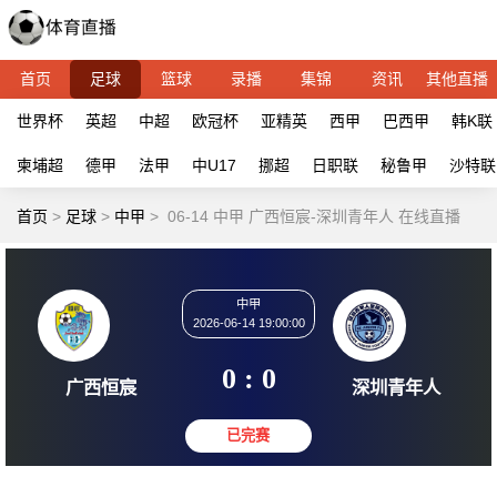
首页
足球
篮球
录播
集锦
资讯
其他直播
世界杯
英超
中超
欧冠杯
亚精英
西甲
巴西甲
韩K联
柬埔超
德甲
法甲
中U17
挪超
日职联
秘鲁甲
沙特联
首页
>
足球
>
中甲
>
06-14 中甲 广西恒宸-深圳青年人 在线直播
中甲
2026-06-14 19:00:00
0 : 0
广西恒宸
深圳青