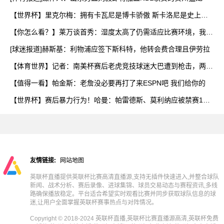
【世界杯】里克尔梅：拥有卡瓦尼是博卡骄傲 斯卡洛尼是史上最
好
【你怎么看？】莱万谈首秀：湿度太高了仍需适应比赛环境，我还
在
[球迷报道]赫斯基：利物浦应签下斯科特，他转会费合理且伊劳拉
【体育世界】记者：南美杯赛后老虎竞技球迷大巴遭到枪击，两人
被
【值得一看】帕金斯：老詹没必要再打了来ESPN吧 我们给你的
【世界杯】赛后暴力行为！哈曼：帕雷德斯、莫利纳应被禁赛1
年，
友情链接:
网站地图
英联杯直播提供英联杯比赛高清直播源,支持无插件快速进入,并整合球队
新闻、战术分析、赛后录像、进球集锦、球员交易动态与赛程资讯,多线
路确保播放稳定。平台适合希望实时观看比赛并同步获取球队信息的球
迷,让用户全面掌握英联杯赛事热点与对阵情况。
Copyright © 2018-2024 英联杯直播,英联杯比赛直播源高清,英联杯免费