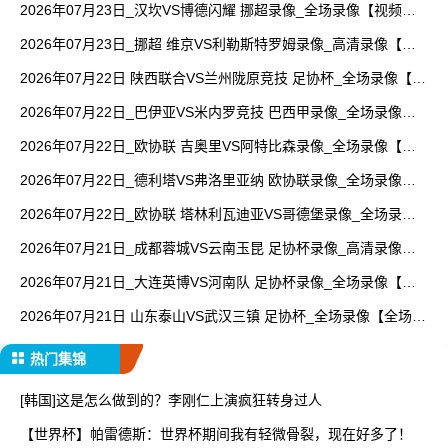
2026年07月23日_汉坎VS博德闪耀 挪超录像_全场录像【视频集
锦】
2026年07月23日_挪超 维京VS利勒斯特罗姆录像_高清录像【全
场回放】
2026年07月22日 陕西联合VS兰州陇原竞技 足协杯_全场录像【全
场回放】
2026年07月22日_巴伊亚VS米内罗竞技 巴西甲录像_全场录像
【高清回放】
2026年07月22日_欧协联 吉奥里VS阿特比森录像_全场录像【全
场回放】
2026年07月22日_德利塔VS弗洛里亚纳 欧协联录像_全场录像
【高清回放】
2026年07月22日_欧协联 塔林利瓦迪亚VS哥德堡录像_全场录像
【高清回放】
2026年07月21日_成都蓉城VS云南玉昆 足协杯录像_高清录像
【全场回放】
2026年07月21日_大连英博VS河南队 足协杯录像_全场录像【视
频集锦】
2026年07月21日 山东泰山VS武汉三镇 足协杯_全场录像【全场回
放】
热门集锦
[韩国]这是怎么做到的？李刚仁上演疯狂转身过人
【世界杯】帕雷德斯：世界杯期间我有轻微骨裂，现在好多了！