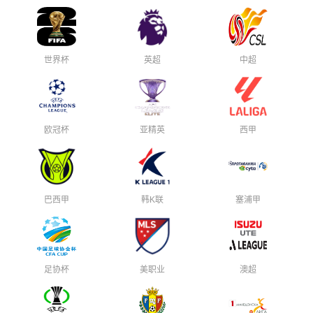
世界杯
英超
中超
欧冠杯
亚精英
西甲
巴西甲
韩K联
塞浦甲
足协杯
美职业
澳超