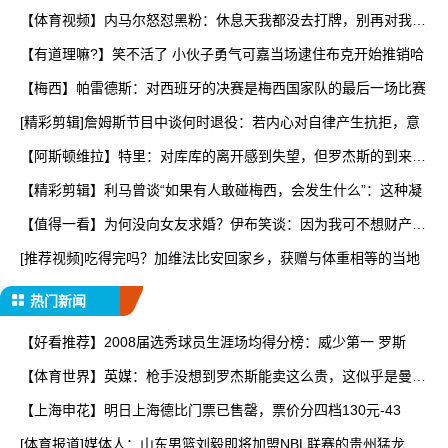
【体育视频】内马尔怒怼黑粉：休息天我都没去打牌，别再对我指
手
【有道理嘛?】笑不活了 小伙子勇气可嘉当场逮住布克开始推销哈
【梅西】帕雷德斯：对西班牙的决赛是梅西国家队的最后一场比赛
[精彩剪辑]詹姆斯节目中谈何时退役：若内心对自律产生抗拒，意
【阿斯顿维拉】特里：对库库的离开感到失望，但罗杰斯的到来又
让
【精彩剪辑】利马曾谈“如果有人敢碰梅西，会发生什么”：这种凝
【值得一看】为何没向女友求婚？伊布笑谈：因为我可不想财产被
分
[推荐视频]吃得完吗？加维法比安回家乡，获赠与体重相等的当地
热门新闻
【好看推荐】2008届选秀球员生涯场均得分榜：威少第一 罗斯
【体育世界】英媒：枪手没想到罗杰斯能卖这么贵，这似乎是曼城
签
【上海申花】明日上海德比门票已售罄，票价分四档130元-43
[体育报道]媒体人：山东男篮刘毅即将加盟NBL联赛的贵州猛龙