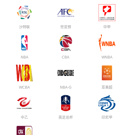
沙特联
世亚预
中甲
NBA
CBA
WNBA
WCBA
NBA-G
亚美超
中乙
英足总杯
印尼甲