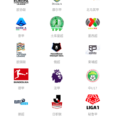
欧协联
摩尔甲
北马其甲
意甲
土库曼超
墨西超
欧国联
俄超
柬埔超
德甲
法甲
中U17
挪超
日职联
秘鲁甲