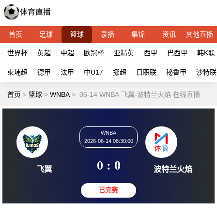
首页
足球
篮球
录播
集锦
资讯
其他直播
世界杯
英超
中超
欧冠杯
亚精英
西甲
巴西甲
韩K联
柬埔超
德甲
法甲
中U17
挪超
日职联
秘鲁甲
沙特联
首页
>
篮球
>
WNBA
>
06-14 WNBA 飞翼-波特兰火焰 在线直播
WNBA
2026-06-14 08:30:00
0 : 0
飞翼
波特兰