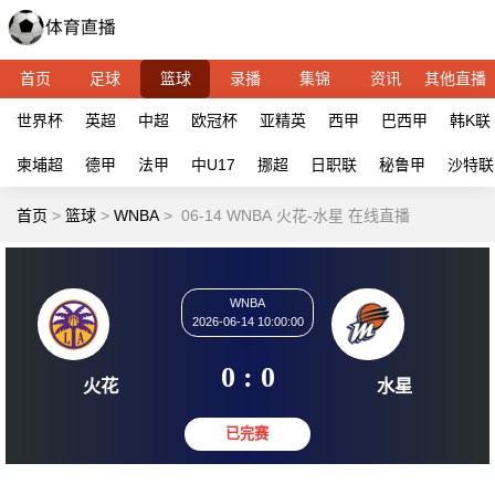
首页
足球
篮球
录播
集锦
资讯
其他直播
世界杯
英超
中超
欧冠杯
亚精英
西甲
巴西甲
韩K联
柬埔超
德甲
法甲
中U17
挪超
日职联
秘鲁甲
沙特联
首页
>
篮球
>
WNBA
>
06-14 WNBA 火花-水星 在线直播
WNBA
2026-06-14 10:00:00
0 : 0
火花
水