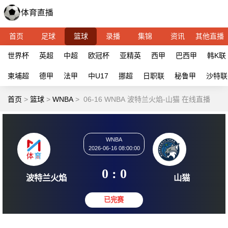
首页
足球
篮球
录播
集锦
资讯
其他直播
世界杯
英超
中超
欧冠杯
亚精英
西甲
巴西甲
韩K联
柬埔超
德甲
法甲
中U17
挪超
日职联
秘鲁甲
沙特联
首页
>
篮球
>
WNBA
>
06-16 WNBA 波特兰火焰-山猫 在线直播
WNBA
2026-06-16 08:00:00
0 : 0
波特兰火焰
山