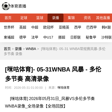
首页
足球
篮球
录播
集锦
资讯
其他直播
世界杯
英超
中超
欧冠杯
亚精英
西甲
巴西甲
韩K联
柬埔超
德甲
法甲
中U17
挪超
日职联
秘鲁甲
沙特联
首页
>
录播
>
WNBA
>
[咪咕体育]- 05-31 WNBA常规赛风暴-多伦
多节奏 录像
[咪咕体育]- 05-31WNBA 风暴 - 多伦
多节奏 高清录像
时间：2026-05-31 01:00:00
|
来源：
咪咕体育
[咪咕体育] 2026年05月31日_风暴VS多伦多节奏
WNBA录像_全场录像【全场回放】