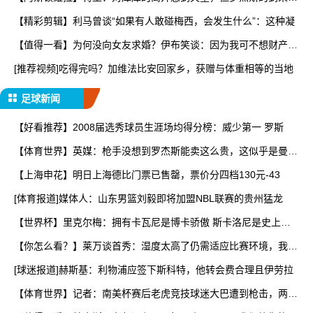
让
【精彩剪辑】利马曾谈“如果有人敢碰梅西，会发生什么”：这种凝
【值得一看】为何没向女友求婚？伊布笑谈：因为我可不想财产被
分
[推荐视频]吃得完吗？加维法比安回家乡，获赠与体重相等的当地
足球新闻
【好看推荐】2008届选秀球员生涯场均得分榜：威少第一 罗斯
【体育世界】英媒：枪手没想到罗杰斯能卖这么贵，这似乎是曼城
签
【上海申花】明日上海德比门票已售罄，票价分四档130元-43
[体育报道]媒体人：山东男篮刘毅即将加盟NBL联赛的贵州猛龙
【世界杯】里克尔梅：拥有卡瓦尼是博卡骄傲 斯卡洛尼是史上最
好
【你怎么看？】莱万谈首秀：湿度太高了仍需适应比赛环境，我还
在
[球迷报道]赫斯基：利物浦应签下斯科特，他转会费合理且伊劳拉
【体育世界】记者：南美杯赛后老虎竞技球迷大巴遭到枪击，两人
被