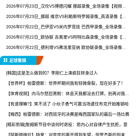
放】
2026年07月23日_汉坎VS博德闪耀 挪超录像_全场录像【视频集
锦】
2026年07月23日_挪超 维京VS利勒斯特罗姆录像_高清录像【全
场回放】
2026年07月22日_巴伊亚VS米内罗竞技 巴西甲录像_全场录像
【高清回放】
2026年07月22日_欧协联 吉奥里VS阿特比森录像_全场录像【全
场回放】
2026年07月22日_德利塔VS弗洛里亚纳 欧协联录像_全场录像
【高清回放】
足球集锦
[韩国]这是怎么做到的？李刚仁上演疯狂转身过人
【世界杯】帕雷德斯：世界杯期间我有轻微骨裂，现在好多了！
【体育视频】内马尔怒怼黑粉：休息天我都没去打牌，别再对我指
手
【有道理嘛?】笑不活了 小伙子勇气可嘉当场逮住布克开始推销哈
【梅西】帕雷德斯：对西班牙的决赛是梅西国家队的最后一场比赛
[精彩剪辑]詹姆斯节目中谈何时退役：若内心对自律产生抗拒，意
【阿斯顿维拉】特里：对库库的离开感到失望，但罗杰斯的到来又