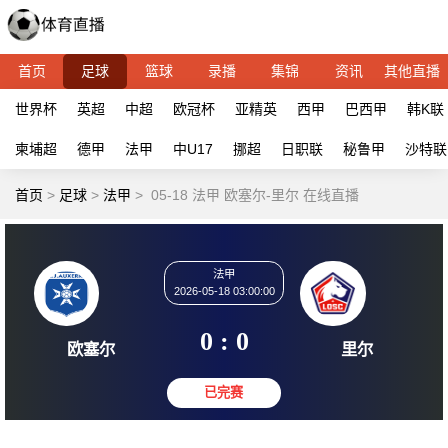
首页
足球
篮球
录播
集锦
资讯
其他直播
世界杯
英超
中超
欧冠杯
亚精英
西甲
巴西甲
韩K联
柬埔超
德甲
法甲
中U17
挪超
日职联
秘鲁甲
沙特联
首页
>
足球
>
法甲
>
05-18 法甲 欧塞尔-里尔 在线直播
法甲
2026-05-18 03:00:00
0 : 0
欧塞尔
里