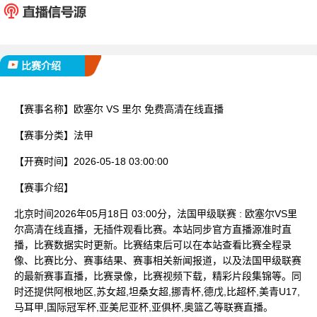
已完赛
比赛介绍
【赛事名称】
欧塞尔 VS 里尔 免费高清在线直播
【赛事分类】
法甲
【开赛时间】
2026-05-18 03:00:00
【赛事介绍】
北京时间2026年05月18日 03:00分，法国甲级联赛 : 欧塞尔VS里
尔高清在线直播，无插件观看比赛。本站同步官方直播源准时直
播，比赛数据实时更新。比赛结束后可以在本站查看比赛全程录
像、比赛比分、赛事结果、赛事相关新闻报道，以及法国甲级联赛
的最新赛事直播，比赛录像，比赛视频下载，精彩片段集锦等。同
时还提供阿根地区,苏女超,坦桑女超,挪青杯,德戊,比超杯,美青U17,
马耳甲,国际冠军杯,亚美尼亚杯,亚俱杯,奥篮乙等联赛直播。