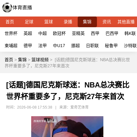
首页
足球
篮球
录播
集锦
资讯
其他直播
世界杯
英超
中超
欧冠杯
亚精英
西甲
巴西甲
韩K联
柬埔超
德甲
法甲
中U17
挪超
日职联
秘鲁甲
沙特联
首页
>
集锦
>
篮球视频
>
[话题]德国尼克斯球迷：NBA总决赛比世
界杯重要多了，尼克斯27年来首次
[话题]德国尼克斯球迷：NBA总决赛比
世界杯重要多了，尼克斯27年来首次
时间：2026-06-08 17:55:38
|
来源：爱奇艺体育