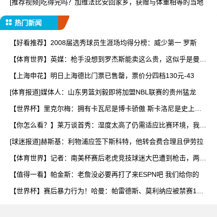
[推荐视频]吃得完吗？加维法比安回家乡，获赠与体重相等的当地
热门新闻
【好看推荐】2008届选秀球员生涯场均得分榜：威少第一 罗斯
【体育世界】英媒：枪手没想到罗杰斯能卖这么贵，这似乎是曼城
签
【上海申花】明日上海德比门票已售罄，票价分四档130元-43
[体育报道]媒体人：山东男篮刘毅即将加盟NBL联赛的贵州猛龙
【世界杯】里克尔梅：拥有卡瓦尼是博卡骄傲 斯卡洛尼是史上最
好
【你怎么看？】莱万谈首秀：湿度太高了仍需适应比赛环境，我还
在
[球迷报道]赫斯基：利物浦应签下斯科特，他转会费合理且伊劳拉
【体育世界】记者：南美杯赛后老虎竞技球迷大巴遭到枪击，两人
被
【值得一看】帕金斯：老詹没必要再打了来ESPN吧 我们给你的
【世界杯】赛后暴力行为！哈曼：帕雷德斯、莫利纳应被禁赛1
年，