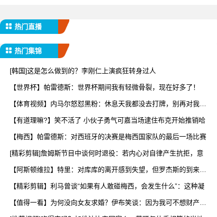
热门直播
热门集锦
[韩国]这是怎么做到的？李刚仁上演疯狂转身过人
【世界杯】帕雷德斯：世界杯期间我有轻微骨裂，现在好多了！
【体育视频】内马尔怒怼黑粉：休息天我都没去打牌，别再对我指
手
【有道理嘛?】笑不活了 小伙子勇气可嘉当场逮住布克开始推销哈
【梅西】帕雷德斯：对西班牙的决赛是梅西国家队的最后一场比赛
[精彩剪辑]詹姆斯节目中谈何时退役：若内心对自律产生抗拒，意
【阿斯顿维拉】特里：对库库的离开感到失望，但罗杰斯的到来又
让
【精彩剪辑】利马曾谈“如果有人敢碰梅西，会发生什么”：这种凝
【值得一看】为何没向女友求婚？伊布笑谈：因为我可不想财产被
分