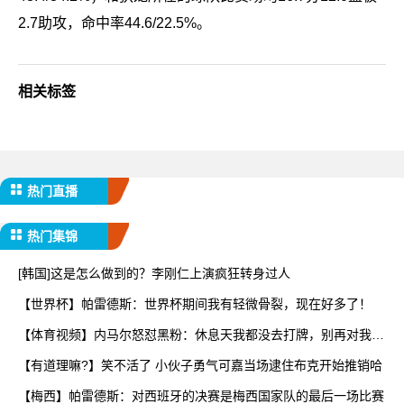
2.7助攻，命中率44.6/22.5%。
相关标签
热门直播
热门集锦
[韩国]这是怎么做到的？李刚仁上演疯狂转身过人
【世界杯】帕雷德斯：世界杯期间我有轻微骨裂，现在好多了！
【体育视频】内马尔怒怼黑粉：休息天我都没去打牌，别再对我指
手
【有道理嘛?】笑不活了 小伙子勇气可嘉当场逮住布克开始推销哈
【梅西】帕雷德斯：对西班牙的决赛是梅西国家队的最后一场比赛