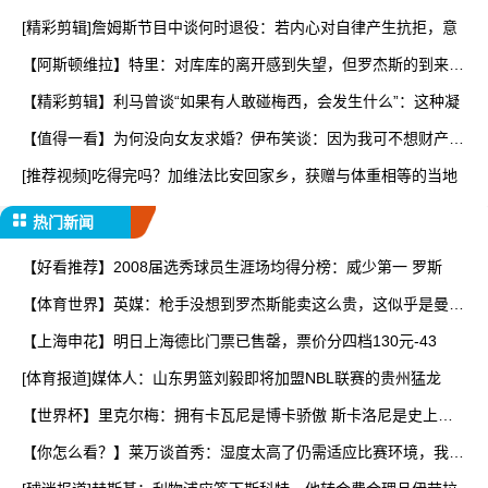
[精彩剪辑]詹姆斯节目中谈何时退役：若内心对自律产生抗拒，意
【阿斯顿维拉】特里：对库库的离开感到失望，但罗杰斯的到来又
让
【精彩剪辑】利马曾谈“如果有人敢碰梅西，会发生什么”：这种凝
【值得一看】为何没向女友求婚？伊布笑谈：因为我可不想财产被
分
[推荐视频]吃得完吗？加维法比安回家乡，获赠与体重相等的当地
热门新闻
【好看推荐】2008届选秀球员生涯场均得分榜：威少第一 罗斯
【体育世界】英媒：枪手没想到罗杰斯能卖这么贵，这似乎是曼城
签
【上海申花】明日上海德比门票已售罄，票价分四档130元-43
[体育报道]媒体人：山东男篮刘毅即将加盟NBL联赛的贵州猛龙
【世界杯】里克尔梅：拥有卡瓦尼是博卡骄傲 斯卡洛尼是史上最
好
【你怎么看？】莱万谈首秀：湿度太高了仍需适应比赛环境，我还
在