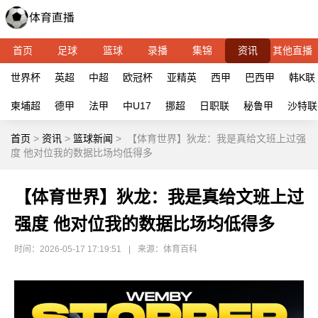
首页
足球
篮球
录播
集锦
资讯
其他直播
世界杯
英超
中超
欧冠杯
亚精英
西甲
巴西甲
韩K联
柬埔超
德甲
法甲
中U17
挪超
日职联
秘鲁甲
沙特联
首页
>
资讯
>
篮球新闻
>
【体育世界】狄龙：我是真给文班上过强
度 他对位我的数据比场均低得多
【体育世界】狄龙：我是真给文班上过
强度 他对位我的数据比场均低得多
时间：2026-05-17 17:19:51
|
来源：体育百科