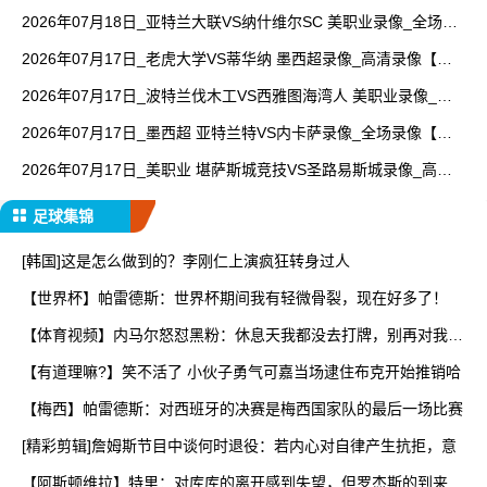
回放】
2026年07月18日_亚特兰大联VS纳什维尔SC 美职业录像_全场录
像【高清回放】
2026年07月17日_老虎大学VS蒂华纳 墨西超录像_高清录像【全
场回放】
2026年07月17日_波特兰伐木工VS西雅图海湾人 美职业录像_全
场录像【视频集锦】
2026年07月17日_墨西超 亚特兰特VS内卡萨录像_全场录像【视
频集锦】
2026年07月17日_美职业 堪萨斯城竞技VS圣路易斯城录像_高清
录像【全场回放】
足球集锦
[韩国]这是怎么做到的？李刚仁上演疯狂转身过人
【世界杯】帕雷德斯：世界杯期间我有轻微骨裂，现在好多了！
【体育视频】内马尔怒怼黑粉：休息天我都没去打牌，别再对我指
手
【有道理嘛?】笑不活了 小伙子勇气可嘉当场逮住布克开始推销哈
【梅西】帕雷德斯：对西班牙的决赛是梅西国家队的最后一场比赛
[精彩剪辑]詹姆斯节目中谈何时退役：若内心对自律产生抗拒，意
【阿斯顿维拉】特里：对库库的离开感到失望，但罗杰斯的到来又