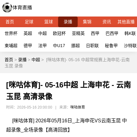
首页
足球
篮球
录播
集锦
资讯
其他直播
世界杯
英超
中超
欧冠杯
亚精英
西甲
巴西甲
韩K联
柬埔超
德甲
法甲
中U17
挪超
日职联
秘鲁甲
沙特联
首页
>
录播
>
中超
>
[咪咕体育]- 05-16 中超常规赛上海申花-云南
玉昆 录像
[咪咕体育]- 05-16中超 上海申花 - 云南
玉昆 高清录像
时间：2026-05-16 20:00:00
|
来源：
咪咕体育
[咪咕体育] 2026年05月16日_上海申花VS云南玉昆 中
超录像_全场录像【高清回放】