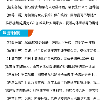
让
【精彩剪辑】利马曾谈“如果有人敢碰梅西，会发生什么”：这种凝
【值得一看】为何没向女友求婚？伊布笑谈：因为我可不想财产被
分
[推荐视频]吃得完吗？加维法比安回家乡，获赠与体重相等的当地
足球新闻
【好看推荐】2008届选秀球员生涯场均得分榜：威少第一 罗斯
【体育世界】英媒：枪手没想到罗杰斯能卖这么贵，这似乎是曼城
签
【上海申花】明日上海德比门票已售罄，票价分四档130元-43
[体育报道]媒体人：山东男篮刘毅即将加盟NBL联赛的贵州猛龙
【世界杯】里克尔梅：拥有卡瓦尼是博卡骄傲 斯卡洛尼是史上最
好
【你怎么看？】莱万谈首秀：湿度太高了仍需适应比赛环境，我还
在
[球迷报道]赫斯基：利物浦应签下斯科特，他转会费合理且伊劳拉
【体育世界】记者：南美杯赛后老虎竞技球迷大巴遭到枪击，两人
被