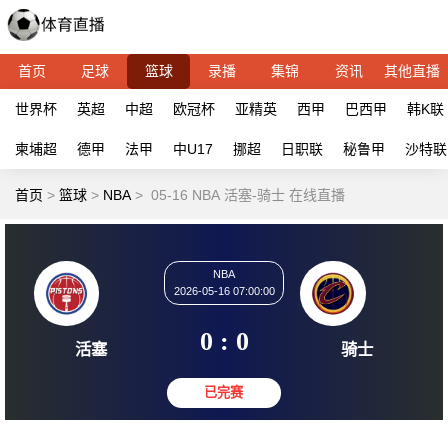
首页
足球
篮球
录播
集锦
资讯
其他直播
世界杯
英超
中超
欧冠杯
亚精英
西甲
巴西甲
韩K联
柬埔超
德甲
法甲
中U17
挪超
日职联
秘鲁甲
沙特联
首页
>
篮球
>
NBA
>
05-16 NBA 活塞-骑士 在线直播
NBA
2026-05-16 07:00:00
0 : 0
活塞
骑