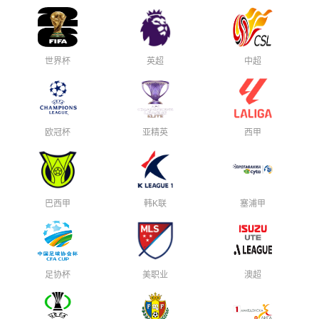
世界杯
英超
中超
欧冠杯
亚精英
西甲
巴西甲
韩K联
塞浦甲
足协杯
美职业
澳超