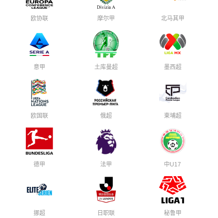
欧协联
摩尔甲
北马其甲
意甲
土库曼超
墨西超
欧国联
俄超
柬埔超
德甲
法甲
中U17
挪超
日职联
秘鲁甲