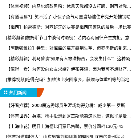
【体育视频】内马尔怒怼黑粉：休息天我都没去打牌，别再对我指
手
【有道理嘛?】笑不活了 小伙子勇气可嘉当场逮住布克开始推销哈
【梅西】帕雷德斯：对西班牙的决赛是梅西国家队的最后一场比赛
[精彩剪辑]詹姆斯节目中谈何时退役：若内心对自律产生抗拒，意
【阿斯顿维拉】特里：对库库的离开感到失望，但罗杰斯的到来又
让
【精彩剪辑】利马曾谈“如果有人敢碰梅西，会发生什么”：这种凝
【值得一看】为何没向女友求婚？伊布笑谈：因为我可不想财产被
分
[推荐视频]吃得完吗？加维法比安回家乡，获赠与体重相等的当地
热门新闻
【好看推荐】2008届选秀球员生涯场均得分榜：威少第一 罗斯
【体育世界】英媒：枪手没想到罗杰斯能卖这么贵，这似乎是曼城
签
【上海申花】明日上海德比门票已售罄，票价分四档130元-43
[体育报道]媒体人：山东男篮刘毅即将加盟NBL联赛的贵州猛龙