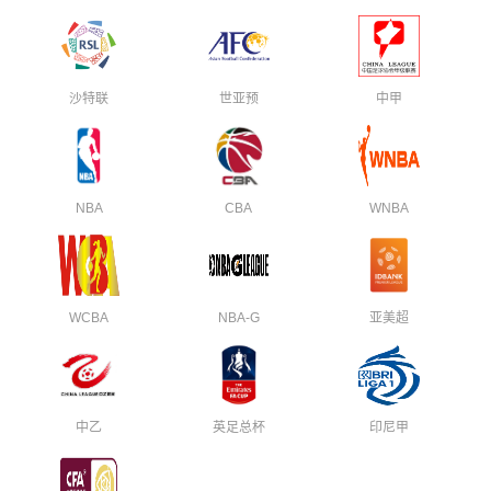
沙特联
世亚预
中甲
NBA
CBA
WNBA
WCBA
NBA-G
亚美超
中乙
英足总杯
印尼甲