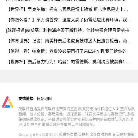
【世界杯】里克尔梅：拥有卡瓦尼是博卡骄傲 斯卡洛尼是史上最
好
【你怎么看？】莱万谈首秀：湿度太高了仍需适应比赛环境，我还
在
[球迷报道]赫斯基：利物浦应签下斯科特，他转会费合理且伊劳拉
【体育世界】记者：南美杯赛后老虎竞技球迷大巴遭到枪击，两人
被
【值得一看】帕金斯：老詹没必要再打了来ESPN吧 我们给你的
【世界杯】赛后暴力行为！哈曼：帕雷德斯、莫利纳应被禁赛1
年，
友情链接:
网站地图
英联杯直播提供英联杯比赛高清直播源,支持无插件快速进入,并整合球队
新闻、战术分析、赛后录像、进球集锦、球员交易动态与赛程资讯,多线
路确保播放稳定。平台适合希望实时观看比赛并同步获取球队信息的球
迷,让用户全面掌握英联杯赛事热点与对阵情况。
Copyright © 2018-2024 英联杯直播,英联杯比赛直播源高清,英联杯免费