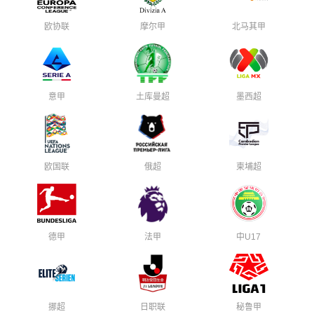
欧协联
摩尔甲
北马其甲
意甲
土库曼超
墨西超
欧国联
俄超
柬埔超
德甲
法甲
中U17
挪超
日职联
秘鲁甲