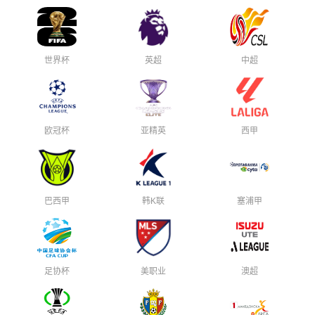
世界杯
英超
中超
欧冠杯
亚精英
西甲
巴西甲
韩K联
塞浦甲
足协杯
美职业
澳超