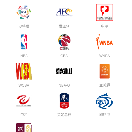
沙特联
世亚预
中甲
NBA
CBA
WNBA
WCBA
NBA-G
亚美超
中乙
英足总杯
印尼甲