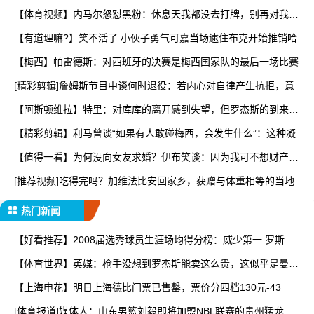
【体育视频】内马尔怒怼黑粉：休息天我都没去打牌，别再对我指
手
【有道理嘛?】笑不活了 小伙子勇气可嘉当场逮住布克开始推销哈
【梅西】帕雷德斯：对西班牙的决赛是梅西国家队的最后一场比赛
[精彩剪辑]詹姆斯节目中谈何时退役：若内心对自律产生抗拒，意
【阿斯顿维拉】特里：对库库的离开感到失望，但罗杰斯的到来又
让
【精彩剪辑】利马曾谈“如果有人敢碰梅西，会发生什么”：这种凝
【值得一看】为何没向女友求婚？伊布笑谈：因为我可不想财产被
分
[推荐视频]吃得完吗？加维法比安回家乡，获赠与体重相等的当地
热门新闻
【好看推荐】2008届选秀球员生涯场均得分榜：威少第一 罗斯
【体育世界】英媒：枪手没想到罗杰斯能卖这么贵，这似乎是曼城
签
【上海申花】明日上海德比门票已售罄，票价分四档130元-43
[体育报道]媒体人：山东男篮刘毅即将加盟NBL联赛的贵州猛龙