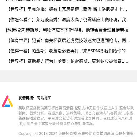
【世界杯】里克尔梅：拥有卡瓦尼是博卡骄傲 斯卡洛尼是史上最
好
【你怎么看？】莱万谈首秀：湿度太高了仍需适应比赛环境，我还
在
[球迷报道]赫斯基：利物浦应签下斯科特，他转会费合理且伊劳拉
【体育世界】记者：南美杯赛后老虎竞技球迷大巴遭到枪击，两人
被
【值得一看】帕金斯：老詹没必要再打了来ESPN吧 我们给你的
【世界杯】赛后暴力行为！哈曼：帕雷德斯、莫利纳应被禁赛1
年，
友情链接:
网站地图
英联杯直播提供英联杯比赛高清直播源,支持无插件快速进入,并整合球队
新闻、战术分析、赛后录像、进球集锦、球员交易动态与赛程资讯,多线
路确保播放稳定。平台适合希望实时观看比赛并同步获取球队信息的球
迷,让用户全面掌握英联杯赛事热点与对阵情况。
Copyright © 2018-2024 英联杯直播,英联杯比赛直播源高清,英联杯免费