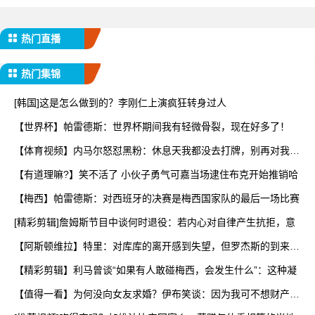
热门直播
热门集锦
[韩国]这是怎么做到的？李刚仁上演疯狂转身过人
【世界杯】帕雷德斯：世界杯期间我有轻微骨裂，现在好多了！
【体育视频】内马尔怒怼黑粉：休息天我都没去打牌，别再对我指
手
【有道理嘛?】笑不活了 小伙子勇气可嘉当场逮住布克开始推销哈
【梅西】帕雷德斯：对西班牙的决赛是梅西国家队的最后一场比赛
[精彩剪辑]詹姆斯节目中谈何时退役：若内心对自律产生抗拒，意
【阿斯顿维拉】特里：对库库的离开感到失望，但罗杰斯的到来又
让
【精彩剪辑】利马曾谈“如果有人敢碰梅西，会发生什么”：这种凝
【值得一看】为何没向女友求婚？伊布笑谈：因为我可不想财产被
分