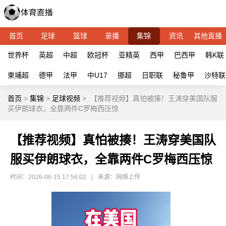
首页
足球
篮球
录播
集锦
资讯
其他直播
世界杯
英超
中超
欧冠杯
亚精英
西甲
巴西甲
韩K联
柬埔超
德甲
法甲
中U17
挪超
日职联
秘鲁甲
沙特联
首页
>
集锦
>
足球视频
>
【推荐视频】真怕被揍！王涛穿美国队服
买伊朗球衣，全靠两件C罗梅西压惊
【推荐视频】真怕被揍！王涛穿美国队
服买伊朗球衣，全靠两件C罗梅西压惊
时间：2026-06-15 17:56:02
|
来源：网络上传