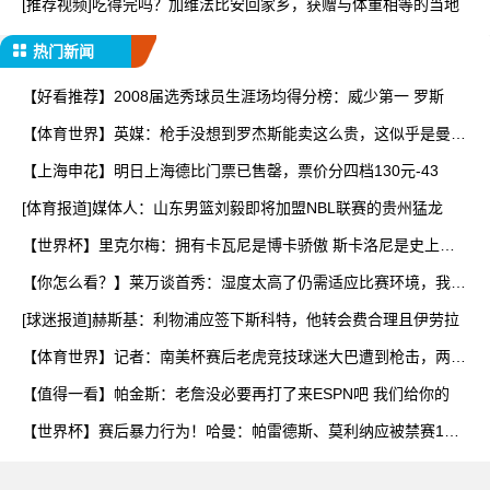
[推荐视频]吃得完吗？加维法比安回家乡，获赠与体重相等的当地
热门新闻
【好看推荐】2008届选秀球员生涯场均得分榜：威少第一 罗斯
【体育世界】英媒：枪手没想到罗杰斯能卖这么贵，这似乎是曼城
签
【上海申花】明日上海德比门票已售罄，票价分四档130元-43
[体育报道]媒体人：山东男篮刘毅即将加盟NBL联赛的贵州猛龙
【世界杯】里克尔梅：拥有卡瓦尼是博卡骄傲 斯卡洛尼是史上最
好
【你怎么看？】莱万谈首秀：湿度太高了仍需适应比赛环境，我还
在
[球迷报道]赫斯基：利物浦应签下斯科特，他转会费合理且伊劳拉
【体育世界】记者：南美杯赛后老虎竞技球迷大巴遭到枪击，两人
被
【值得一看】帕金斯：老詹没必要再打了来ESPN吧 我们给你的
【世界杯】赛后暴力行为！哈曼：帕雷德斯、莫利纳应被禁赛1
年，