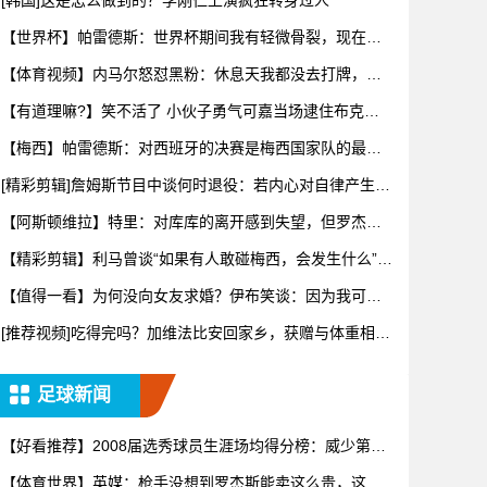
[韩国]这是怎么做到的？李刚仁上演疯狂转身过人
【世界杯】帕雷德斯：世界杯期间我有轻微骨裂，现在好
多了！
【体育视频】内马尔怒怼黑粉：休息天我都没去打牌，别
再对我指手
【有道理嘛?】笑不活了 小伙子勇气可嘉当场逮住布克开
始推销哈
【梅西】帕雷德斯：对西班牙的决赛是梅西国家队的最后
一场比赛
[精彩剪辑]詹姆斯节目中谈何时退役：若内心对自律产生抗
拒，意
【阿斯顿维拉】特里：对库库的离开感到失望，但罗杰斯
的到来又让
【精彩剪辑】利马曾谈“如果有人敢碰梅西，会发生什么”：
这种凝
【值得一看】为何没向女友求婚？伊布笑谈：因为我可不
想财产被分
[推荐视频]吃得完吗？加维法比安回家乡，获赠与体重相等
的当地
足球新闻
【好看推荐】2008届选秀球员生涯场均得分榜：威少第一
罗斯
【体育世界】英媒：枪手没想到罗杰斯能卖这么贵，这似