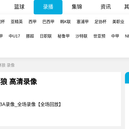
篮球
录播
集锦
资讯
冠杯
亚精英
西甲
巴西甲
韩K联
塞浦甲
足协杯
美职业
甲
中U17
挪超
日职联
秘鲁甲
沙特联
世亚预
中甲
N
森林狼 录像
森林狼 高清录像
狼 NBA录像_全场录像【全场回放】