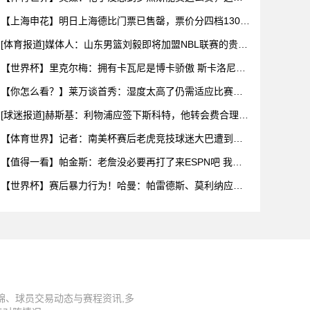
乎是曼城签
【上海申花】明日上海德比门票已售罄，票价分四档130
元-43
[体育报道]媒体人：山东男篮刘毅即将加盟NBL联赛的贵州
猛龙
【世界杯】里克尔梅：拥有卡瓦尼是博卡骄傲 斯卡洛尼是
史上最好
【你怎么看？】莱万谈首秀：湿度太高了仍需适应比赛环
境，我还在
[球迷报道]赫斯基：利物浦应签下斯科特，他转会费合理且
伊劳拉
【体育世界】记者：南美杯赛后老虎竞技球迷大巴遭到枪
击，两人被
【值得一看】帕金斯：老詹没必要再打了来ESPN吧 我们
给你的
【世界杯】赛后暴力行为！哈曼：帕雷德斯、莫利纳应被
禁赛1年，
锦、球员交易动态与赛程资讯,多