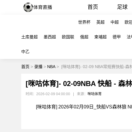
首页
足球
世界杯
英超
中超
欧
土库曼超
墨西超
欧国联
俄超
柬埔超
德甲
法
中乙
首页
>
录播
>
NBA
>
[咪咕体育]- 02-09 NBA常规赛快船-
[咪咕体育]- 02-09NBA 快船 - 
时间：2026-02-09 04:00:00
|
来源：
咪咕体育
[咪咕体育] 2026年02月09日_快船VS森林