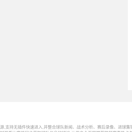
源,支持无插件快速进入,并整合球队新闻、战术分析、赛后录像、进球集