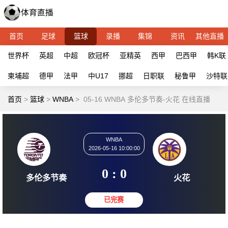
首页
足球
篮球
录播
集锦
资讯
其他直播
世界杯
英超
中超
欧冠杯
亚精英
西甲
巴西甲
韩K联
柬埔超
德甲
法甲
中U17
挪超
日职联
秘鲁甲
沙特联
首页
>
篮球
>
WNBA
>
05-16 WNBA 多伦多节奏-火花 在线直播
WNBA
2026-05-16 10:00:00
0 : 0
多伦多节奏
火