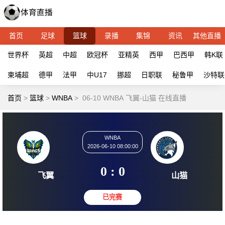
首页
足球
篮球
录播
集锦
资讯
其他直播
世界杯
英超
中超
欧冠杯
亚精英
西甲
巴西甲
韩K联
柬埔超
德甲
法甲
中U17
挪超
日职联
秘鲁甲
沙特联
首页
>
篮球
>
WNBA
>
06-10 WNBA 飞翼-山猫 在线直播
WNBA
2026-06-10 08:00:00
0 : 0
飞翼
山