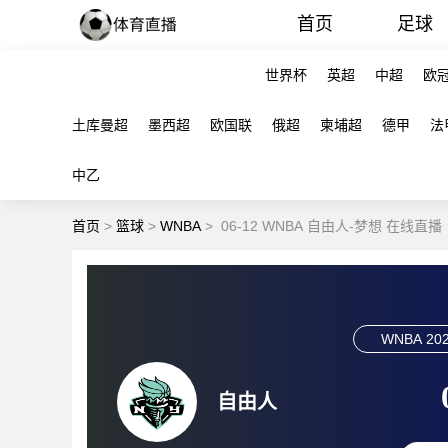
首页
足球
世界杯
英超
中超
欧
土库曼超
墨西超
欧国联
俄超
柬埔超
德甲
法
中乙
首页
>
篮球
>
WNBA
>
06-12 WNBA 自由人-梦想 在线直播
WNBA
202
自由人