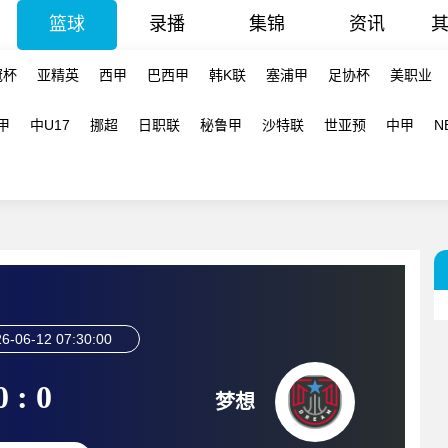
篮球
录播
集锦
资讯
冠杯
亚精英
西甲
巴西甲
韩K联
塞浦甲
足协杯
美职业
甲
中U17
挪超
日职联
秘鲁甲
沙特联
世亚预
中甲
N
6-06-12 07:30:00
0 : 0
梦想