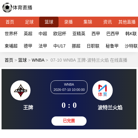
首页
足球
篮球
录播
集锦
资讯
其他直播
世界杯
英超
中超
欧冠杯
亚精英
西甲
巴西甲
韩K联
柬埔超
德甲
法甲
中U17
挪超
日职联
秘鲁甲
沙特联
首页
>
篮球
>
WNBA
>
07-10 WNBA 王牌-波特兰火焰 在线直播
WNBA
2026-07-10 10:00:00
0 : 0
王牌
波特兰